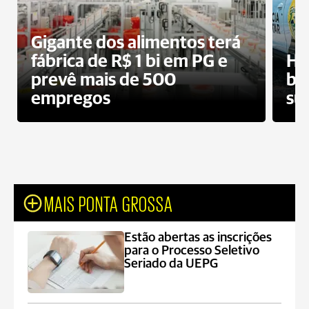
Gigante dos alimentos terá
fábrica de R$ 1 bi em PG e
Ho
prevê mais de 500
bo
empregos
su
MAIS PONTA GROSSA
Estão abertas as inscrições
para o Processo Seletivo
Seriado da UEPG