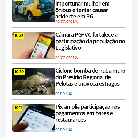
importunar mulher em
ônibus e tentar causar
acidente em PG
PONTA GROSSA
Câmara PG+VC fortalece a
10:32
participação da população no
Legislativo
PONTA GROSSA
Ciclone bomba derruba muro
10:20
do Presídio Regional de
Pelotas e provoca estragos
COTIDIANO
Pix amplia participação nos
10:11
pagamentos em bares e
restaurantes
COTIDIANO