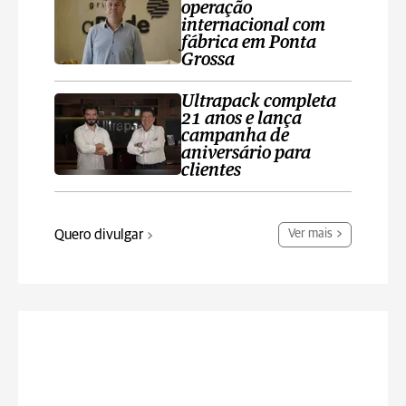
operação
internacional com
fábrica em Ponta
Grossa
Ultrapack completa
21 anos e lança
campanha de
aniversário para
clientes
Quero divulgar
Ver mais