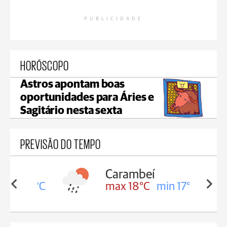
PUBLICIDADE
HORÓSCOPO
Astros apontam boas
oportunidades para Áries e
Sagitário nesta sexta
PREVISÃO DO TEMPO
Carambeí
in 18°C
max 18°C
min 17°C