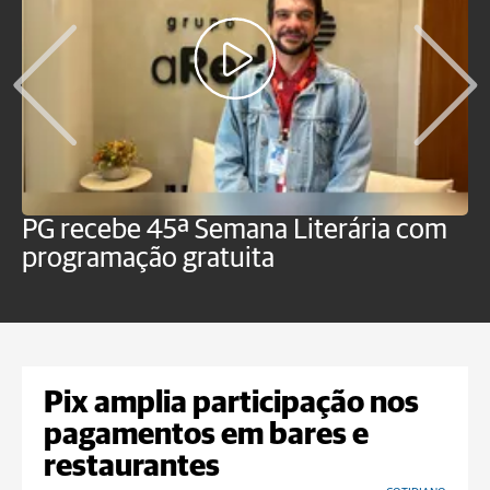
PG recebe 45ª Semana Literária com
P
programação gratuita
t
Pix amplia participação nos
pagamentos em bares e
restaurantes