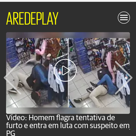
AREDEPLAY
Vídeo: Homem flagra tentativa de
B
furto e entra em luta com suspeito em
j
PG