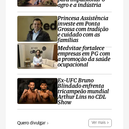
agro e a indústria
Princesa Assistência
investe em Ponta
Grossa com tradição
e cuidado com as
famílias
Medvitae fortalece
empresas em PG com
a promoção da saúde
ocupacional
Ex-UFC Bruno
Blindado enfrenta
tricampeão mundial
Arthur Lins no CDL
Show
Quero divulgar
Ver mais