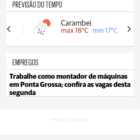
PREVISÃO DO TEMPO
Carambeí
in 18°C
max 18°C
min 17°C
EMPREGOS
Trabalhe como montador de máquinas
em Ponta Grossa; confira as vagas desta
segunda
PUBLICIDADE