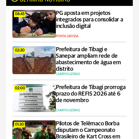
PG aposta em projetos
06:45
integrados para consolidar a
inclusão digital
PONTA GROSSA
Prefeitura de Tibagi e
02:30
Sanepar ampliam rede de
abastecimento de água em
distrito
CAMPOS GERAIS
Prefeitura de Tibagi prorroga
02:00
prazo do REFIS 2026 até 6
de novembro
CAMPOS GERAIS
Pilotos de Telêmaco Borba
01:30
disputam o Campeonato
Brasileiro de Kart Cross em