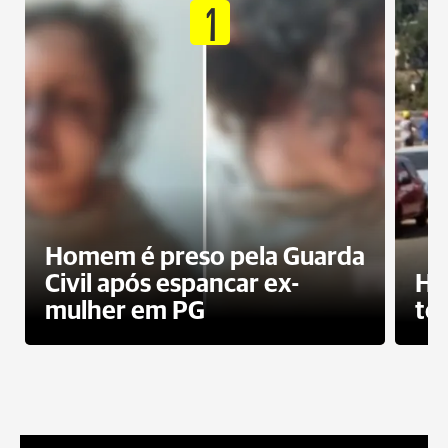
1
Homem é preso pela Guarda
Civil após espancar ex-
Ho
mulher em PG
te