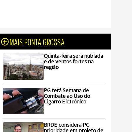
MAIS PONTA GROSSA
Quinta-feira será nublada
e de ventos fortes na
região
PG terá Semana de
Combate ao Uso do
Cigarro Eletrônico
BRDE considera PG
prioridade em projeto de