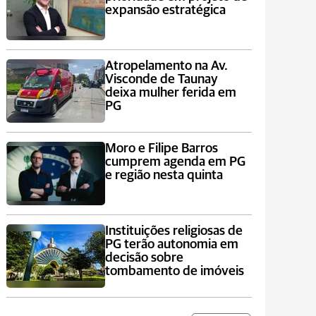
expansão estratégica
Atropelamento na Av.
Visconde de Taunay
deixa mulher ferida em
PG
Moro e Filipe Barros
cumprem agenda em PG
e região nesta quinta
Instituições religiosas de
PG terão autonomia em
decisão sobre
tombamento de imóveis