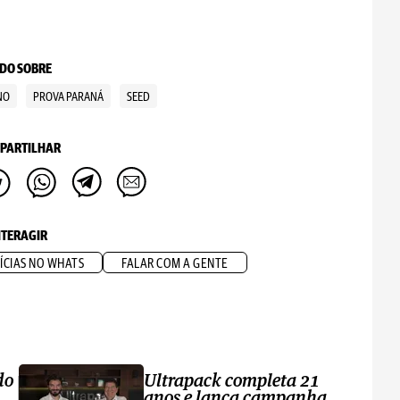
DO SOBRE
NO
PROVA PARANÁ
SEED
PARTILHAR
NTERAGIR
ÍCIAS NO WHATS
FALAR COM A GENTE
do
Ultrapack completa 21
anos e lança campanha