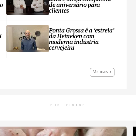
no
de aniversário para
clientes
Ponta Grossa é a ‘estrela’
l
da Heineken com
moderna indústria
cervejeira
Ver mais
PUBLICIDADE