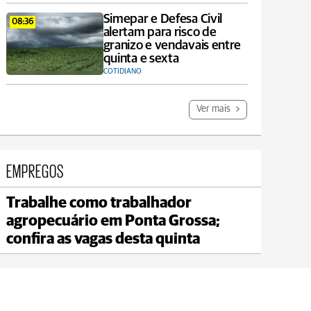
Simepar e Defesa Civil
08:36
alertam para risco de
granizo e vendavais entre
quinta e sexta
COTIDIANO
Ver mais
EMPREGOS
Trabalhe como trabalhador
Reserva
agropecuário em Ponta Grossa;
max 20°C
min 17°C
confira as vagas desta quinta