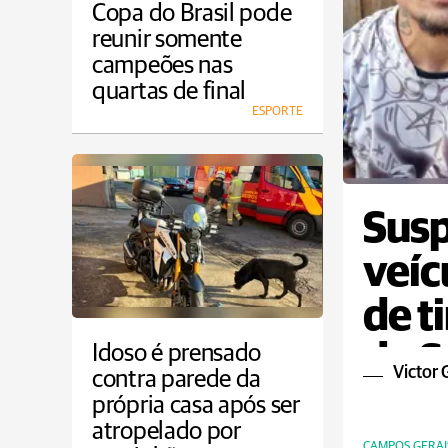
Copa do Brasil pode
reunir somente
campeões nas
quartas de final
ESPORTE
Susp
veíc
de t
do S
Idoso é prensado
Victor 
contra parede da
própria casa após ser
atropelado por
CAMPOS GERAI