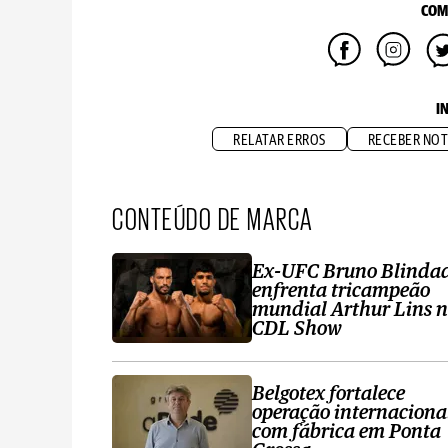
COM
I
RELATAR ERROS
RECEBER NOT
CONTEÚDO DE MARCA
Ex-UFC Bruno Blinda
enfrenta tricampeão
mundial Arthur Lins 
CDL Show
Belgotex fortalece
operação internaciona
com fábrica em Ponta