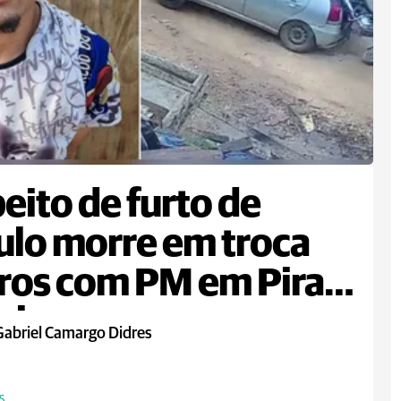
eito de furto de
ulo morre em troca
iros com PM em Piraí
ul
Gabriel Camargo Didres
S