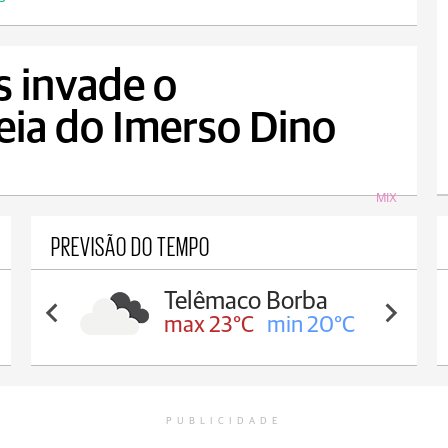
s invade o
eia do Imerso Dino
MIX
PREVISÃO DO TEMPO
Telêmaco Borba
max 23°C
min 20°C
PUBLICIDADE