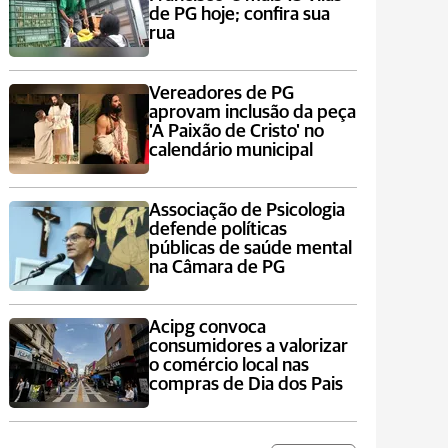
de PG hoje; confira sua
rua
Vereadores de PG
aprovam inclusão da peça
'A Paixão de Cristo' no
calendário municipal
Associação de Psicologia
defende políticas
públicas de saúde mental
na Câmara de PG
Acipg convoca
consumidores a valorizar
o comércio local nas
compras de Dia dos Pais