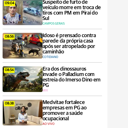
Suspeito de furto de
09:04
veículo morre em troca de
tiros com PM em Piraí do
Sul
CAMPOS GERAIS
Idoso é prensado contra
08:56
parede da própria casa
após ser atropelado por
caminhão
COTIDIANO
Era dos dinossauros
08:54
invade o Palladium com
estreia do Imerso Dino em
PG
MIX
Medvitae fortalece
08:38
empresas em PG ao
promover a saúde
ocupacional
AO VIVO