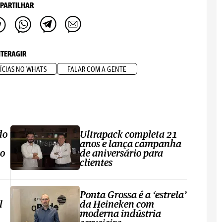
PARTILHAR
NTERAGIR
ÍCIAS NO WHATS
FALAR COM A GENTE
do
Ultrapack completa 21
anos e lança campanha
no
de aniversário para
clientes
Ponta Grossa é a ‘estrela’
l
da Heineken com
moderna indústria