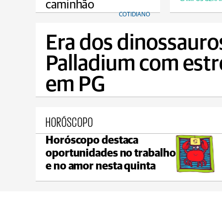
caminhão
COTIDIANO
Era dos dinossauro
Palladium com estr
em PG
HORÓSCOPO
Horóscopo destaca
Tibagi
oportunidades no trabalho
max 23°C
min 20°C
e no amor nesta quinta