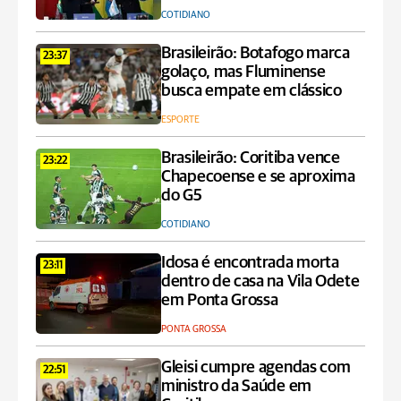
COTIDIANO
Brasileirão: Botafogo marca
23:37
golaço, mas Fluminense
busca empate em clássico
ESPORTE
Brasileirão: Coritiba vence
23:22
Chapecoense e se aproxima
do G5
COTIDIANO
Idosa é encontrada morta
23:11
dentro de casa na Vila Odete
em Ponta Grossa
PONTA GROSSA
Gleisi cumpre agendas com
22:51
ministro da Saúde em