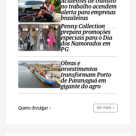
Acidentes de trânsito
no trabalho acendem
alerta para empresas
brasileiras
Penny Collection
prepara promoções
especiais para o Dia
dos Namorados em
PG
Obras e
investimentos
transformam Porto
de Paranaguá em
gigante do agro
Quero divulgar
Ver mais