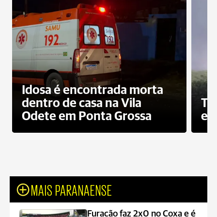
Idosa é encontrada morta
dentro de casa na Vila
To
Odete em Ponta Grossa
e 
MAIS PARANAENSE
Furacão faz 2x0 no Coxa e é