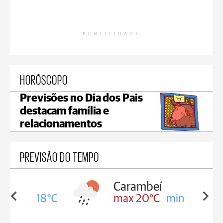
PUBLICIDADE
HORÓSCOPO
Previsões no Dia dos Pais
destacam família e
relacionamentos
PREVISÃO DO TEMPO
Carambeí
in 18°C
max 20°C
min 18°C