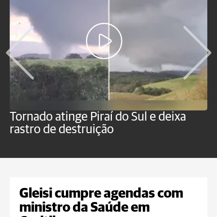
Tornado atinge Piraí do Sul e deixa
H
rastro de destruição
C
m
Gleisi cumpre agendas com
ministro da Saúde em