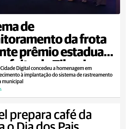
ema de
toramento da frota
nte prêmio estadual
refeito de Tibagi
 Cidade Digital concedeu a homenagem em
ecimento à implantação do sistema de rastreamento
a municipal
S
el prepara café da
 o Dia dos Pais