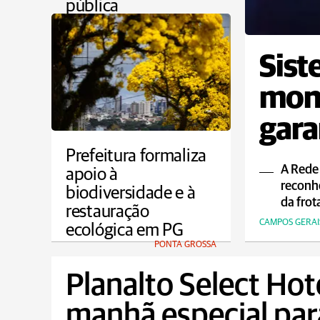
pública
PONTA GROSSA
Sist
moni
gara
ao p
Prefeitura formaliza
A Rede
apoio à
reconh
biodiversidade e à
da frot
restauração
CAMPOS GERAI
ecológica em PG
PONTA GROSSA
Planalto Select Hot
manhã especial para