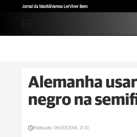
Jornal da Manhã
Vamos Ler
Viver Bem
Alemanha usar
negro na semif
Publicado:
06/07/2014, 21:31