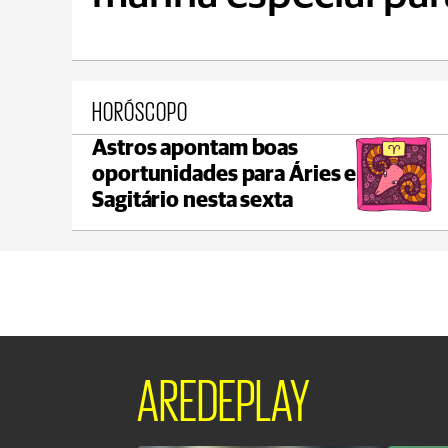
HORÓSCOPO
Astros apontam boas
Ponta Grossa
oportunidades para Áries e
max 21°C
min 18°C
Sagitário nesta sexta
AREDEPLAY