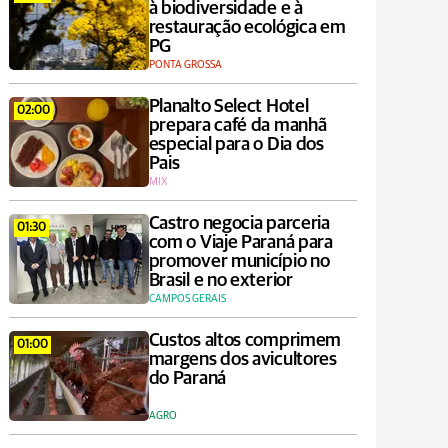
à biodiversidade e à
restauração ecológica em
PG
PONTA GROSSA
Planalto Select Hotel
02:00
prepara café da manhã
especial para o Dia dos
Pais
MIX
Castro negocia parceria
01:30
com o Viaje Paraná para
promover município no
Brasil e no exterior
CAMPOS GERAIS
Custos altos comprimem
01:00
margens dos avicultores
do Paraná
AGRO