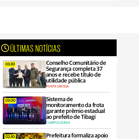
ÚLTIMAS NOTÍCIAS
Conselho Comunitário de
03:30
Segurança completa 37
anos e recebe título de
utilidade pública
PONTA GROSSA
Sistema de
03:00
monitoramento da frota
garante prêmio estadual
ao prefeito de Tibagi
CAMPOS GERAIS
Prefeitura formaliza apoio
02:30