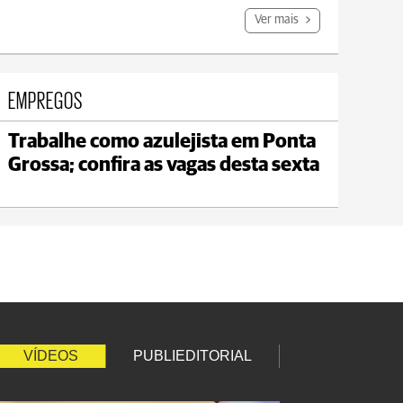
Ver mais
EMPREGOS
Trabalhe como azulejista em Ponta
Carambeí
Grossa; confira as vagas desta sexta
max 21°C
min 18°C
VÍDEOS
PUBLIEDITORIAL