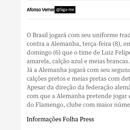
Afonso Verner
@Siga-me
O Brasil jogará com seu uniforme tra
contra a Alemanha, terça-feira (8), e
domingo (6) que o time de Luiz Felip
amarela, calção azul e meias brancas.
Já a Alemanha jogará com seu segund
calções pretos e meias pretas com d
Apesar da direção da federação alemã
com que a Alemanha pretende jogar e
do Flamengo, clube com maior número
Informações Folha Press