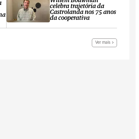
Willem Bouwman
a
celebra trajetória da
Castrolanda nos 75 anos
na
da cooperativa
Ver mais