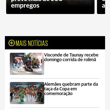
empregos
ac
MAIS NOTÍCIAS
Visconde de Taunay recebe
domingo corrida de rolimã
Alemães quebram parte da
taça da Copa em
comemoração