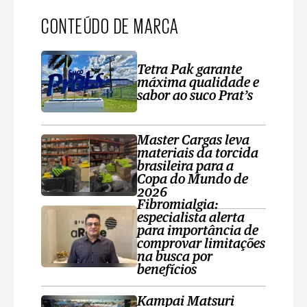
CONTEÚDO DE MARCA
Tetra Pak garante
máxima qualidade e
sabor ao suco Prat’s
Master Cargas leva
materiais da torcida
brasileira para a
Copa do Mundo de
2026
Fibromialgia:
especialista alerta
para importância de
comprovar limitações
na busca por
benefícios
Kampai Matsuri