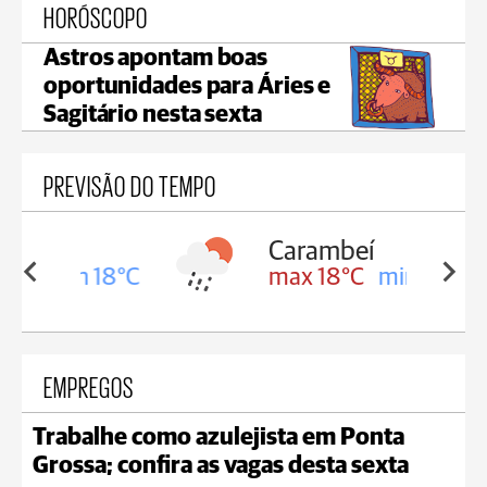
HORÓSCOPO
Astros apontam boas
oportunidades para Áries e
Sagitário nesta sexta
PREVISÃO DO TEMPO
Carambeí
in 18°C
max 18°C
min 17°C
EMPREGOS
Trabalhe como azulejista em Ponta
Grossa; confira as vagas desta sexta