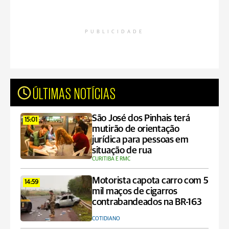
PUBLICIDADE
ÚLTIMAS NOTÍCIAS
São José dos Pinhais terá
15:01
mutirão de orientação
jurídica para pessoas em
situação de rua
CURITIBA E RMC
Motorista capota carro com 5
14:59
mil maços de cigarros
contrabandeados na BR-163
COTIDIANO