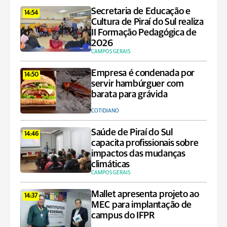
Secretaria de Educação e
14:54
Cultura de Piraí do Sul realiza
II Formação Pedagógica de
2026
CAMPOS GERAIS
Empresa é condenada por
14:50
servir hambúrguer com
barata para grávida
COTIDIANO
Saúde de Piraí do Sul
14:46
capacita profissionais sobre
impactos das mudanças
climáticas
CAMPOS GERAIS
Mallet apresenta projeto ao
14:37
MEC para implantação de
campus do IFPR