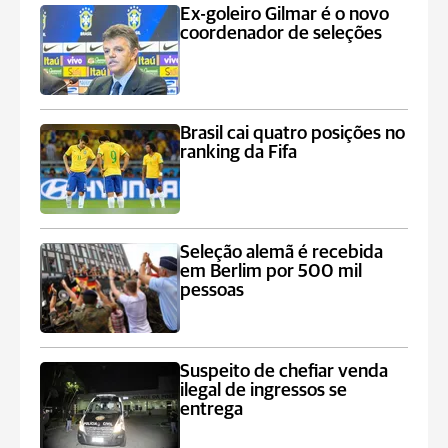
Ex-goleiro Gilmar é o novo
coordenador de seleções
Brasil cai quatro posições no
ranking da Fifa
Seleção alemã é recebida
em Berlim por 500 mil
pessoas
Suspeito de chefiar venda
ilegal de ingressos se
entrega