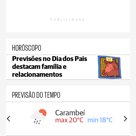
PUBLICIDADE
HORÓSCOPO
Previsões no Dia dos Pais
destacam família e
relacionamentos
PREVISÃO DO TEMPO
Carambeí
in 18°C
max 20°C
min 18°C