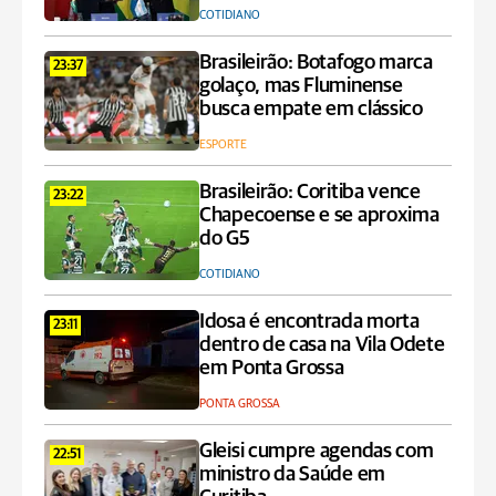
COTIDIANO
Brasileirão: Botafogo marca
23:37
golaço, mas Fluminense
busca empate em clássico
ESPORTE
Brasileirão: Coritiba vence
23:22
Chapecoense e se aproxima
do G5
COTIDIANO
Idosa é encontrada morta
23:11
dentro de casa na Vila Odete
em Ponta Grossa
PONTA GROSSA
Gleisi cumpre agendas com
22:51
ministro da Saúde em