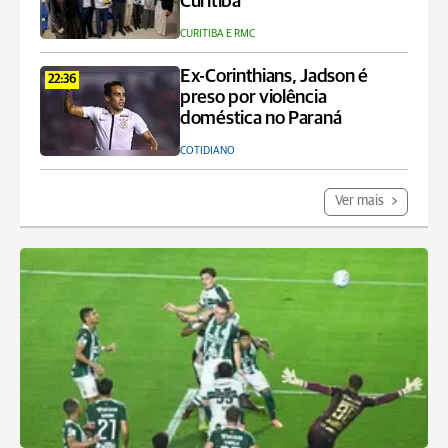
Curitiba
CURITIBA E RMC
Ex-Corinthians, Jadson é
22:36
preso por violência
doméstica no Paraná
COTIDIANO
Ver mais