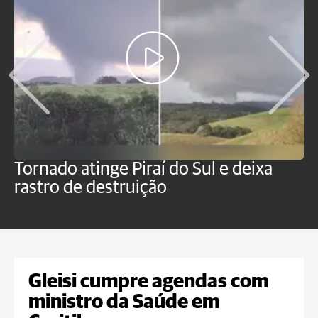
Tornado atinge Piraí do Sul e deixa
H
rastro de destruição
C
m
Gleisi cumpre agendas com
ministro da Saúde em