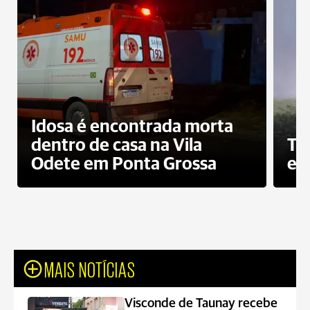
Idosa é encontrada morta
dentro de casa na Vila
To
Odete em Ponta Grossa
e 
MAIS NOTÍCIAS
Visconde de Taunay recebe