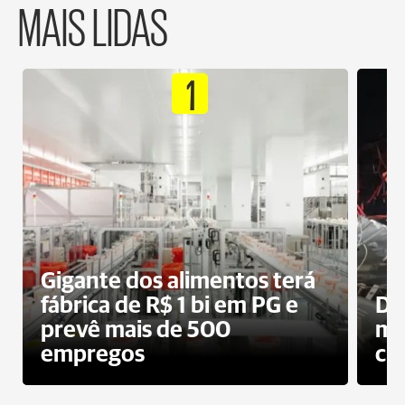
MAIS LIDAS
1
Gigante dos alimentos terá
fábrica de R$ 1 bi em PG e
De
prevê mais de 500
mo
empregos
ci