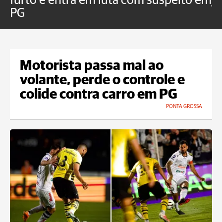
furto e entra em luta com suspeito em
j
PG
Motorista passa mal ao
volante, perde o controle e
colide contra carro em PG
PONTA GROSSA