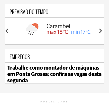
PREVISÃO DO TEMPO
Carambeí
in 18°C
max 18°C
min 17°C
EMPREGOS
Trabalhe como montador de máquinas
em Ponta Grossa; confira as vagas desta
segunda
PUBLICIDADE