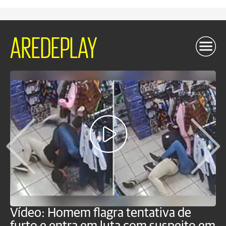
AREDEPLAY
Vídeo: Homem flagra tentativa de
B