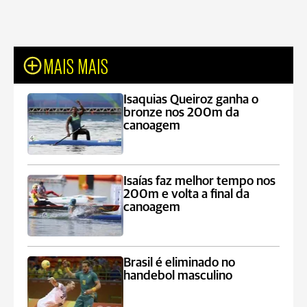
MAIS MAIS
Isaquias Queiroz ganha o
bronze nos 200m da
canoagem
Isaías faz melhor tempo nos
200m e volta a final da
canoagem
Brasil é eliminado no
handebol masculino