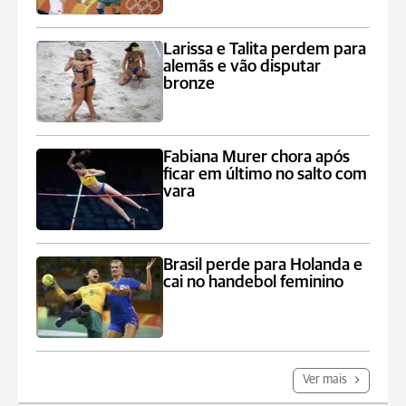
Larissa e Talita perdem para
alemãs e vão disputar
bronze
Fabiana Murer chora após
ficar em último no salto com
vara
Brasil perde para Holanda e
cai no handebol feminino
Ver mais