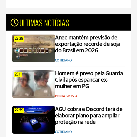
ÚLTIMAS NOTÍCIAS
Anec mantém previsão de
23:29
exportação recorde de soja
do Brasil em 2026
COTIDIANO
Homem é preso pela Guarda
23:11
Civil após espancar ex-
mulher em PG
PONTA GROSSA
AGU cobra e Discord terá de
22:59
elaborar plano para ampliar
proteção na rede
COTIDIANO