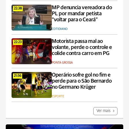
MP denuncia vereadora do
22:38
PL por mandar petista
“voltar para o Ceará”
COTIDIANO
Motorista passa mal ao
22:23
volante, perde o controle e
colide contra carro em PG
PONTA GROSSA
Operário sofre gol no fim e
21:56
perde para o São Bernardo
no Germano Krüger
ESPORTE
Ver mais