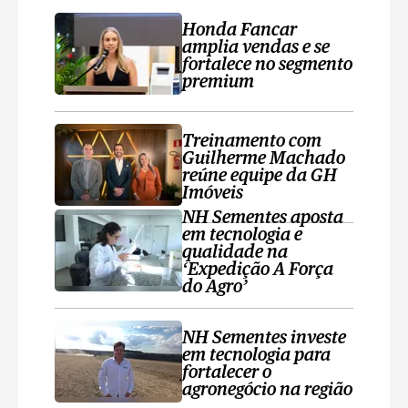
Honda Fancar
amplia vendas e se
fortalece no segmento
premium
Treinamento com
Guilherme Machado
reúne equipe da GH
Imóveis
NH Sementes aposta
em tecnologia e
qualidade na
‘Expedição A Força
do Agro’
NH Sementes investe
em tecnologia para
fortalecer o
agronegócio na região