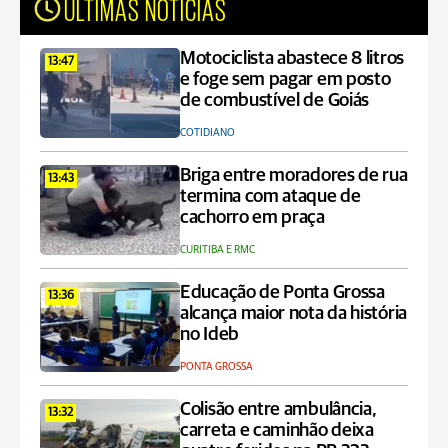
ÚLTIMAS NOTÍCIAS
Motociclista abastece 8 litros
13:47
e foge sem pagar em posto
de combustível de Goiás
COTIDIANO
Briga entre moradores de rua
13:43
termina com ataque de
cachorro em praça
CURITIBA E RMC
Educação de Ponta Grossa
13:36
alcança maior nota da história
no Ideb
PONTA GROSSA
Colisão entre ambulância,
13:32
carreta e caminhão deixa