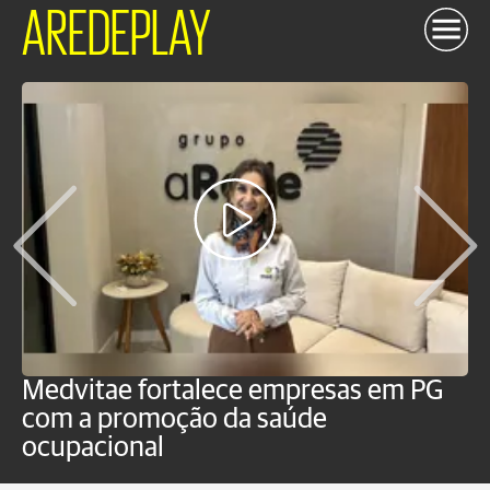
AREDEPLAY
Medvitae fortalece empresas em PG
C
com a promoção da saúde
Pl
ocupacional
i