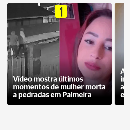
1
Al
Vídeo mostra últimos
in
momentos de mulher morta
ag
a pedradas em Palmeira
es