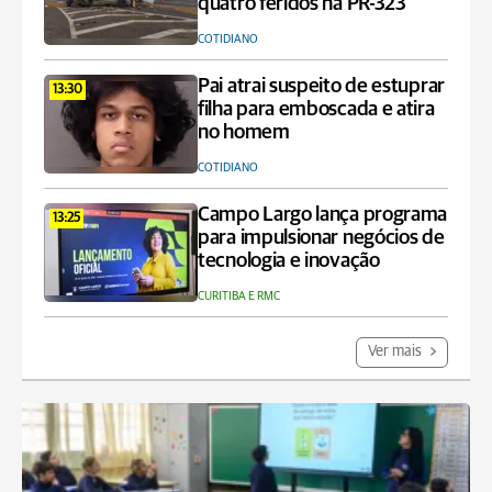
quatro feridos na PR-323
COTIDIANO
Pai atrai suspeito de estuprar
13:30
filha para emboscada e atira
no homem
COTIDIANO
Campo Largo lança programa
13:25
para impulsionar negócios de
tecnologia e inovação
CURITIBA E RMC
Ver mais