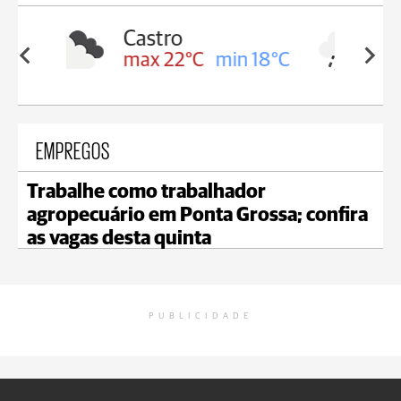
Carambeí
in 18°C
max 21°C
min 18°C
EMPREGOS
Trabalhe como trabalhador
agropecuário em Ponta Grossa; confira
as vagas desta quinta
PUBLICIDADE