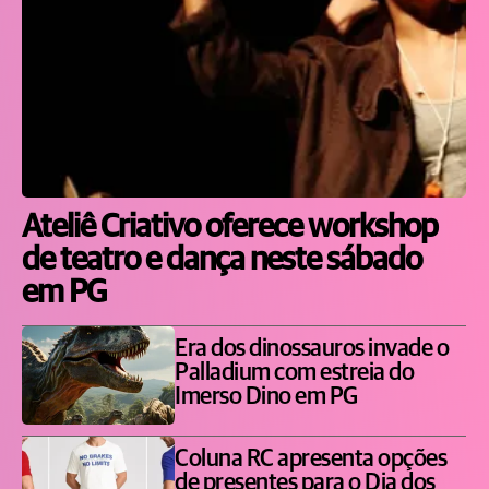
Ateliê Criativo oferece workshop
de teatro e dança neste sábado
em PG
Era dos dinossauros invade o
Palladium com estreia do
Imerso Dino em PG
Coluna RC apresenta opções
de presentes para o Dia dos