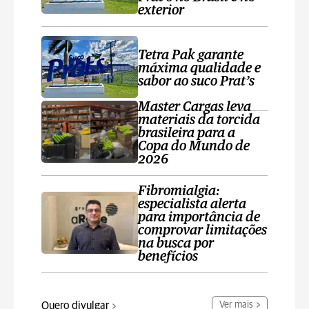
exterior
Tetra Pak garante
máxima qualidade e
sabor ao suco Prat’s
Master Cargas leva
materiais da torcida
brasileira para a
Copa do Mundo de
2026
Fibromialgia:
especialista alerta
para importância de
comprovar limitações
na busca por
benefícios
Quero divulgar
Ver mais