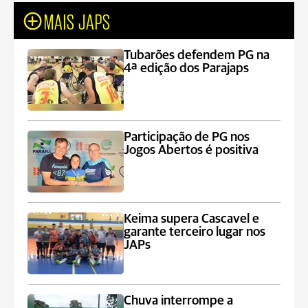
MAIS JAPS
Tubarões defendem PG na
4ª edição dos Parajaps
Participação de PG nos
Jogos Abertos é positiva
Keima supera Cascavel e
garante terceiro lugar nos
JAPs
Chuva interrompe a