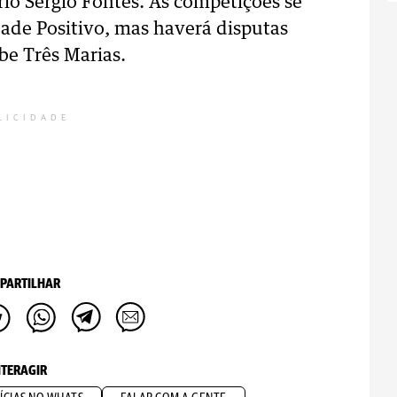
ario Sergio Fontes. As competições se
ade Positivo, mas haverá disputas
be Três Marias.
LICIDADE
PARTILHAR
NTERAGIR