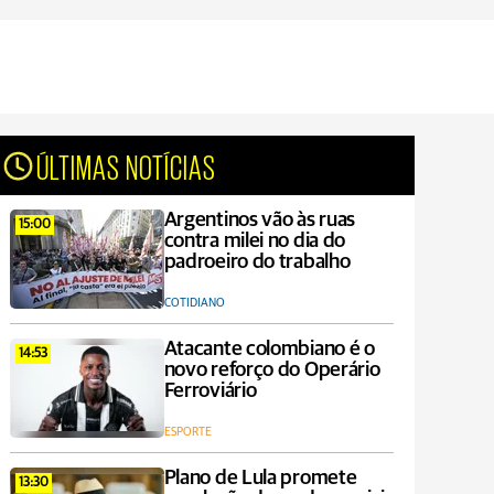
ÚLTIMAS NOTÍCIAS
Argentinos vão às ruas
15:00
contra milei no dia do
padroeiro do trabalho
COTIDIANO
Atacante colombiano é o
14:53
novo reforço do Operário
Ferroviário
ESPORTE
Plano de Lula promete
13:30