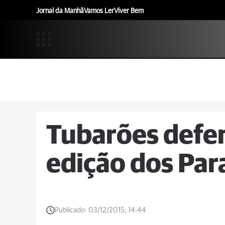
Jornal da Manhã
Vamos Ler
Viver Bem
Tubarões defe
edição dos Par
Publicado:
03/12/2015, 14:44