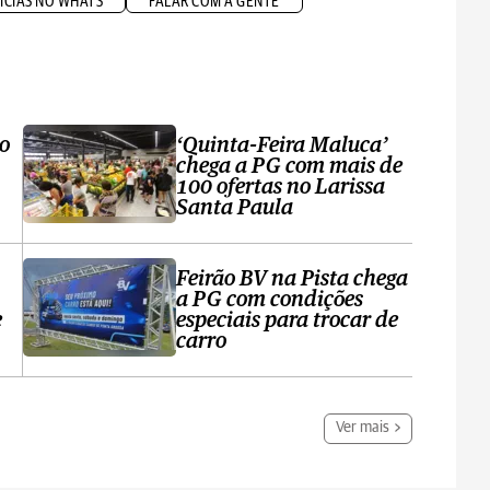
ÍCIAS NO WHATS
FALAR COM A GENTE
ro
‘Quinta-Feira Maluca’
chega a PG com mais de
100 ofertas no Larissa
Santa Paula
Feirão BV na Pista chega
a PG com condições
e
especiais para trocar de
carro
Ver mais