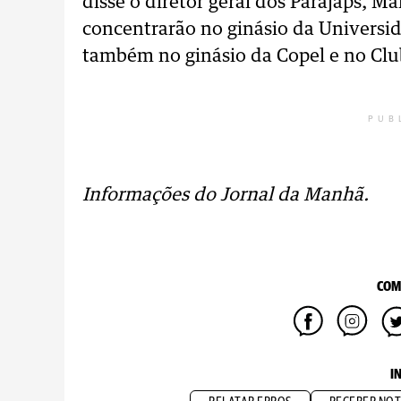
disse o diretor geral dos Parajaps, M
concentrarão no ginásio da Universid
também no ginásio da Copel e no Clu
PUB
Informações do Jornal da Manhã.
COM
I