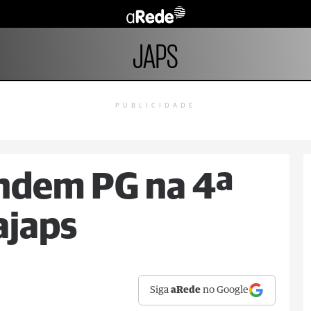
JAPS
PUBLICIDADE
ndem PG na 4ª
ajaps
Siga
aRede
no Google