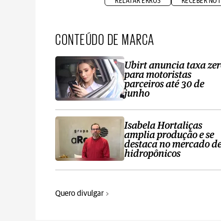
RELATAR ERROS
RECEBER NOT
CONTEÚDO DE MARCA
Ubirt anuncia taxa ze
para motoristas
parceiros até 30 de
junho
Isabela Hortaliças
amplia produção e se
destaca no mercado d
hidropônicos
Quero divulgar