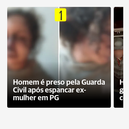
1
Homem é preso pela Guarda
Ho
Civil após espancar ex-
gr
mulher em PG
co