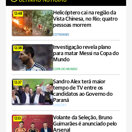
Helicóptero cai na região da
12:48
Vista Chinesa, no Rio; quatro
pessoas morrem
COTIDIANO
Investigação revela plano
12:38
para matar Messi na Copa do
Mundo
COPA DO MUNDO
Sandro Alex terá maior
12:37
tempo de TV entre os
candidatos ao Governo do
Paraná
ELEIÇÕES
Volante da Seleção, Bruno
12:13
Guimarães é anunciado pelo
Arsenal