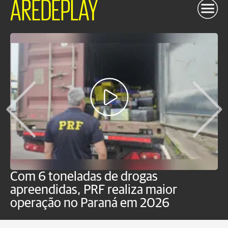
AREDEPLAY
Com 6 toneladas de drogas
F
apreendidas, PRF realiza maior
p
operação no Paraná em 2026