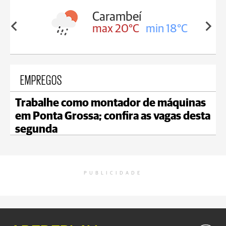
Carambeí
in 18°C
max 20°C
min 18°C
EMPREGOS
Trabalhe como montador de máquinas
em Ponta Grossa; confira as vagas desta
segunda
PUBLICIDADE