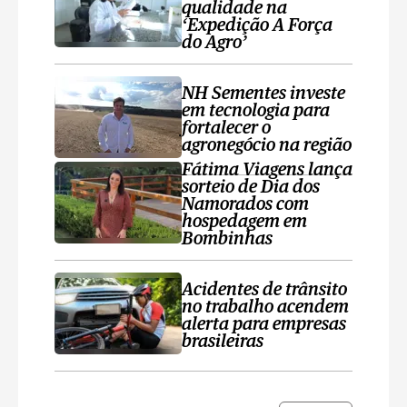
qualidade na
‘Expedição A Força
do Agro’
NH Sementes investe
em tecnologia para
fortalecer o
agronegócio na região
Fátima Viagens lança
sorteio de Dia dos
Namorados com
hospedagem em
Bombinhas
Acidentes de trânsito
no trabalho acendem
alerta para empresas
brasileiras