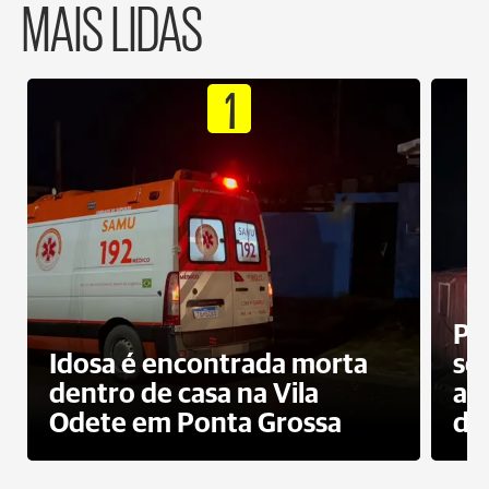
MAIS LIDAS
1
Pr
Idosa é encontrada morta
sec
dentro de casa na Vila
ap
Odete em Ponta Grossa
do