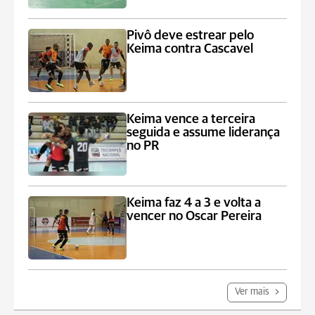
Pivô deve estrear pelo
Keima contra Cascavel
Keima vence a terceira
seguida e assume liderança
no PR
Keima faz 4 a 3 e volta a
vencer no Oscar Pereira
Ver mais