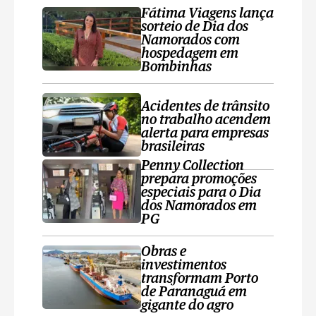
Fátima Viagens lança
sorteio de Dia dos
Namorados com
hospedagem em
Bombinhas
Acidentes de trânsito
no trabalho acendem
alerta para empresas
brasileiras
Penny Collection
prepara promoções
especiais para o Dia
dos Namorados em
PG
Obras e
investimentos
transformam Porto
de Paranaguá em
gigante do agro