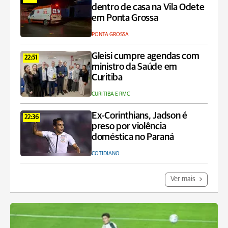
dentro de casa na Vila Odete
em Ponta Grossa
PONTA GROSSA
Gleisi cumpre agendas com
22:51
ministro da Saúde em
Curitiba
CURITIBA E RMC
Ex-Corinthians, Jadson é
22:36
preso por violência
doméstica no Paraná
COTIDIANO
Ver mais