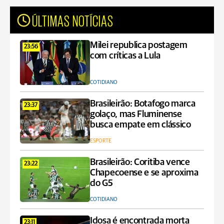
ÚLTIMAS NOTÍCIAS
Milei republica postagem
23:56
com críticas a Lula
COTIDIANO
Brasileirão: Botafogo marca
23:37
golaço, mas Fluminense
busca empate em clássico
ESPORTE
Brasileirão: Coritiba vence
23:22
Chapecoense e se aproxima
do G5
COTIDIANO
Idosa é encontrada morta
23:11