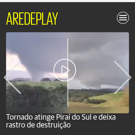
AREDEPLAY
Tornado atinge Piraí do Sul e deixa
H
rastro de destruição
C
m