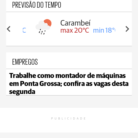
PREVISÃO DO TEMPO
Carambeí
in 18°C
max 20°C
min 18°C
EMPREGOS
Trabalhe como montador de máquinas
em Ponta Grossa; confira as vagas desta
segunda
PUBLICIDADE