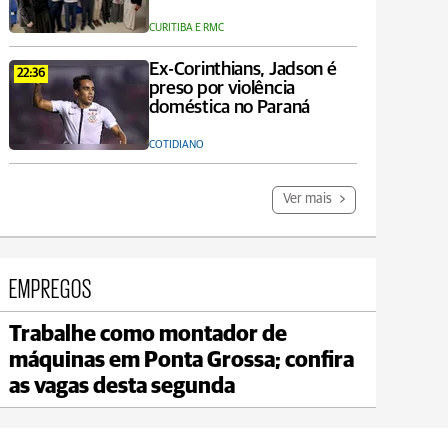
CURITIBA E RMC
Ex-Corinthians, Jadson é
22:36
preso por violência
doméstica no Paraná
COTIDIANO
Ver mais
EMPREGOS
Trabalhe como montador de
Carambeí
máquinas em Ponta Grossa; confira
max 20°C
min 18°C
as vagas desta segunda