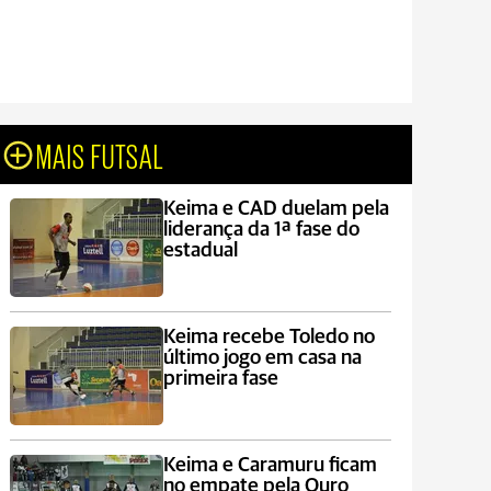
MAIS FUTSAL
Keima e CAD duelam pela
liderança da 1ª fase do
estadual
Keima recebe Toledo no
último jogo em casa na
primeira fase
Keima e Caramuru ficam
no empate pela Ouro