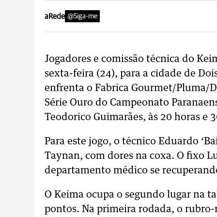
aRede
@Siga-me
Jogadores e comissão técnica do Kei
sexta-feira (24), para a cidade de Do
enfrenta o Fabrica Gourmet/Pluma/Do
Série Ouro do Campeonato Paranaense
Teodorico Guimarães, às 20 horas e 
Para este jogo, o técnico Eduardo ‘B
Taynan, com dores na coxa. O fixo L
departamento médico se recuperando
O Keima ocupa o segundo lugar na ta
pontos. Na primeira rodada, o rubro