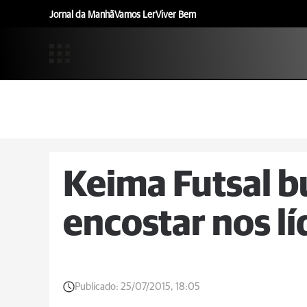
Jornal da Manhã
Vamos Ler
Viver Bem
Keima Futsal bu
encostar nos lí
Publicado:
25/07/2015, 18:05