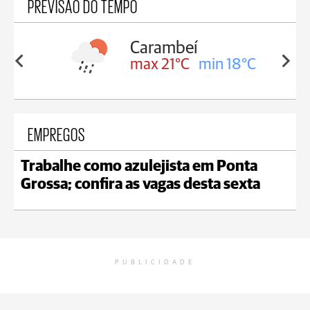
PREVISÃO DO TEMPO
Carambeí
in 18°C
max 21°C
min 18°C
EMPREGOS
Trabalhe como azulejista em Ponta
Grossa; confira as vagas desta sexta
PUBLICIDADE