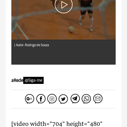
|
Autor: Rodrigo de Souza
aRede
@Siga-me
[video width="704" height="480"