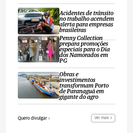
Acidentes de trânsito
no trabalho acendem
alerta para empresas
brasileiras
Penny Collection
prepara promoções
especiais para o Dia
dos Namorados em
PG
Obras e
investimentos
transformam Porto
de Paranaguá em
gigante do agro
Quero divulgar
Ver mais