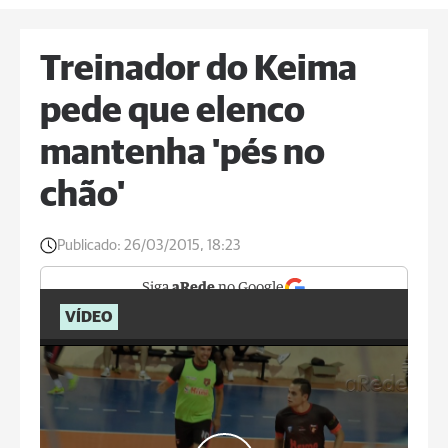
Treinador do Keima
pede que elenco
mantenha 'pés no
chão'
Publicado:
26/03/2015, 18:23
Siga
aRede
no Google
VÍDEO