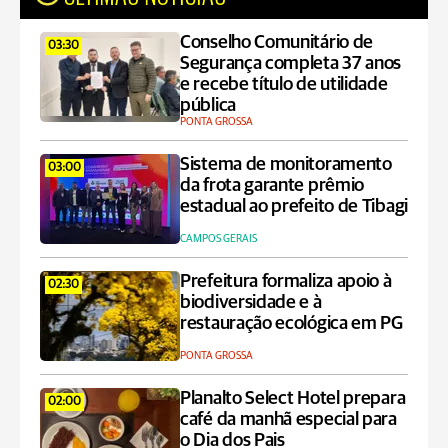
Conselho Comunitário de
03:30
Segurança completa 37 anos
e recebe título de utilidade
pública
PONTA GROSSA
Sistema de monitoramento
03:00
da frota garante prêmio
estadual ao prefeito de Tibagi
CAMPOS GERAIS
Prefeitura formaliza apoio à
02:30
biodiversidade e à
restauração ecológica em PG
PONTA GROSSA
Planalto Select Hotel prepara
02:00
café da manhã especial para
o Dia dos Pais