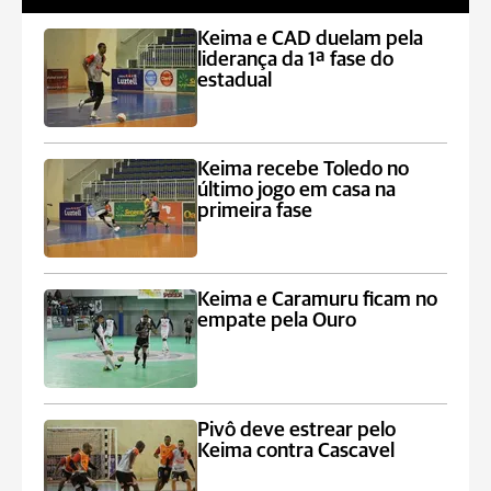
Keima e CAD duelam pela
liderança da 1ª fase do
estadual
Keima recebe Toledo no
último jogo em casa na
primeira fase
Keima e Caramuru ficam no
empate pela Ouro
Pivô deve estrear pelo
Keima contra Cascavel