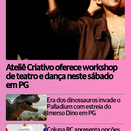
Ateliê Criativo oferece workshop
de teatro e dança neste sábado
em PG
Era dos dinossauros invade o
Palladium com estreia do
Imerso Dino em PG
Coluna RC apresenta opções