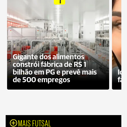
Gigante dos alimentos
constrói fábrica de RS 1
bilhão em PG e prevê mais
Id
de 500 empregos
fa
MAIS FUTSAL