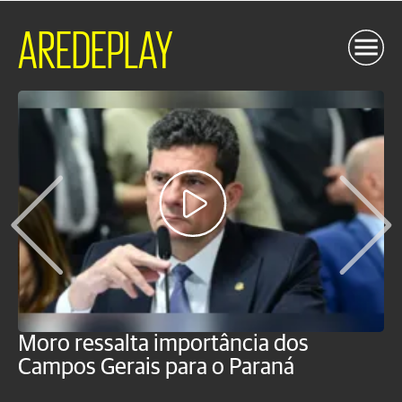
AREDEPLAY
Moro ressalta importância dos
E
Campos Gerais para o Paraná
m