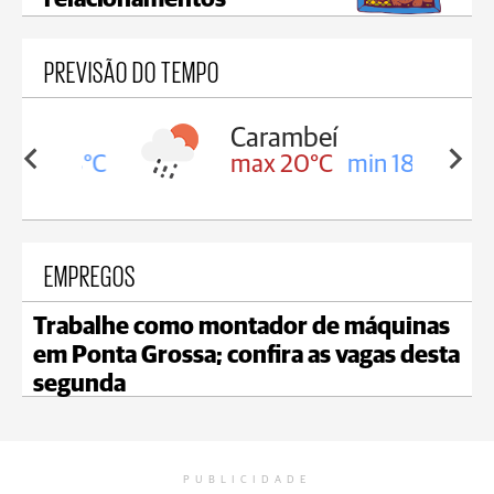
relacionamentos
PREVISÃO DO TEMPO
Carambeí
in 18°C
max 20°C
min 18°C
EMPREGOS
Trabalhe como montador de máquinas
em Ponta Grossa; confira as vagas desta
segunda
PUBLICIDADE