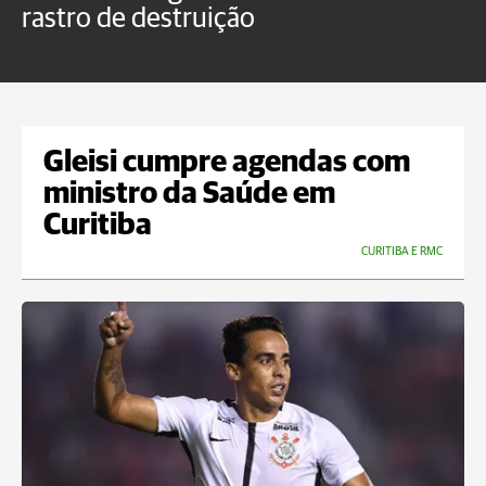
rastro de destruição
C
m
Gleisi cumpre agendas com
ministro da Saúde em
Curitiba
CURITIBA E RMC