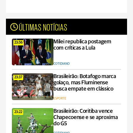
ÚLTIMAS NOTÍCIAS
Milei republica postagem
23:56
com críticas a Lula
COTIDIANO
Brasileirão: Botafogo marca
23:37
golaço, mas Fluminense
busca empate em clássico
ESPORTE
Brasileirão: Coritiba vence
23:22
Chapecoense e se aproxima
do G5