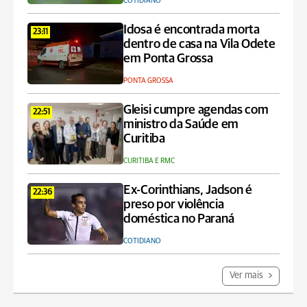
COTIDIANO
Idosa é encontrada morta
23:11
dentro de casa na Vila Odete
em Ponta Grossa
PONTA GROSSA
Gleisi cumpre agendas com
22:51
ministro da Saúde em
Curitiba
CURITIBA E RMC
Ex-Corinthians, Jadson é
22:36
preso por violência
doméstica no Paraná
COTIDIANO
Ver mais