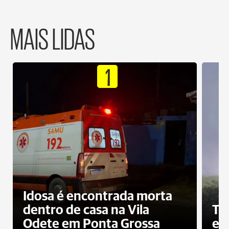
MAIS LIDAS
1
Idosa é encontrada morta
dentro de casa na Vila
To
Odete em Ponta Grossa
e 