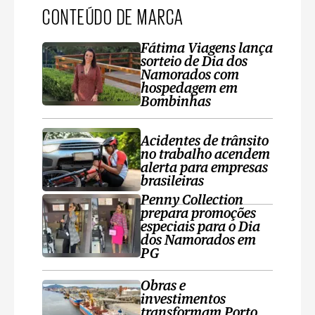
CONTEÚDO DE MARCA
Fátima Viagens lança
sorteio de Dia dos
Namorados com
hospedagem em
Bombinhas
Acidentes de trânsito
no trabalho acendem
alerta para empresas
brasileiras
Penny Collection
prepara promoções
especiais para o Dia
dos Namorados em
PG
Obras e
investimentos
transformam Porto