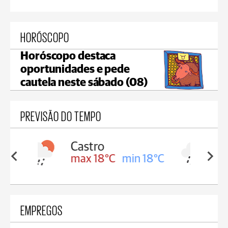
HORÓSCOPO
Horóscopo destaca
oportunidades e pede
cautela neste sábado (08)
PREVISÃO DO TEMPO
Carambeí
in 18°C
max 18°C
min 17°C
EMPREGOS