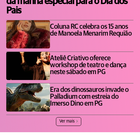
da manhã especial para o Dia dos
Pais
Coluna RC celebra os 15 anos
de Manoela Menarim Requião
Ateliê Criativo oferece
workshop de teatro e dança
neste sábado em PG
Era dos dinossauros invade o
Palladium com estreia do
Imerso Dino em PG
Ver mais