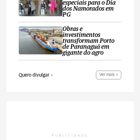
especiais para o Dia
dos Namorados em
PG
Obras e
investimentos
transformam Porto
de Paranaguá em
gigante do agro
Quero divulgar
Ver mais
PUBLICIDADE