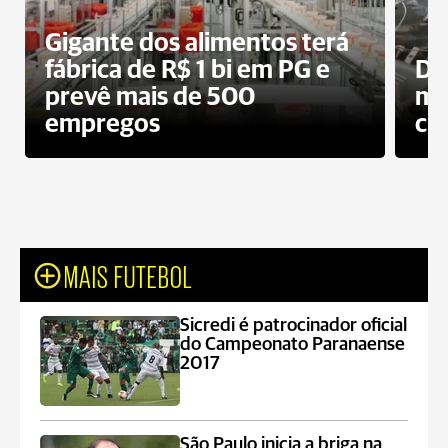
Gigante dos alimentos terá
fábrica de R$ 1 bi em PG e
De
prevê mais de 500
mo
empregos
ci
MAIS FUTEBOL
Sicredi é patrocinador oficial
do Campeonato Paranaense
2017
São Paulo inicia a briga na