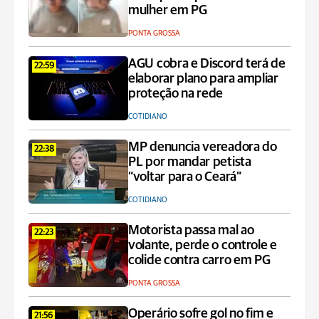
mulher em PG
PONTA GROSSA
AGU cobra e Discord terá de
22:59
elaborar plano para ampliar
proteção na rede
COTIDIANO
MP denuncia vereadora do
22:38
PL por mandar petista
“voltar para o Ceará”
COTIDIANO
Motorista passa mal ao
22:23
volante, perde o controle e
colide contra carro em PG
PONTA GROSSA
Operário sofre gol no fim e
21:56