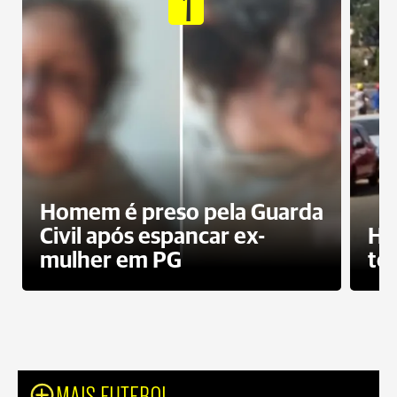
1
Homem é preso pela Guarda
Civil após espancar ex-
Ho
mulher em PG
te
MAIS FUTEBOL