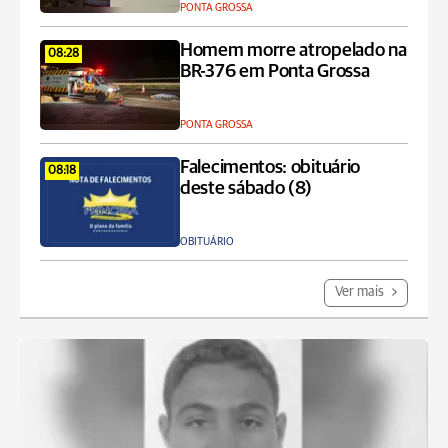
PONTA GROSSA
Homem morre atropelado na
08:28
BR-376 em Ponta Grossa
PONTA GROSSA
Falecimentos: obituário
08:18
deste sábado (8)
OBITUÁRIO
Ver mais