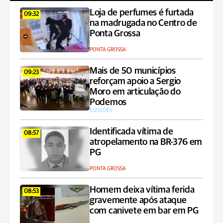
Loja de perfumes é furtada
09:32
na madrugada no Centro de
Ponta Grossa
PONTA GROSSA
Mais de 50 municípios
09:23
reforçam apoio a Sergio
Moro em articulação do
Podemos
ELEIÇÕES
Identificada vítima de
08:57
atropelamento na BR-376 em
PG
PONTA GROSSA
Homem deixa vítima ferida
08:53
gravemente após ataque
com canivete em bar em PG