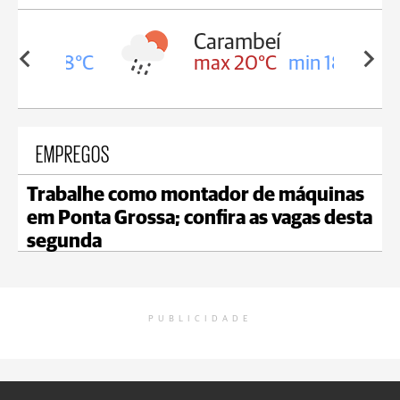
Carambeí
in 18°C
max 20°C
min 18°C
EMPREGOS
Trabalhe como montador de máquinas
em Ponta Grossa; confira as vagas desta
segunda
PUBLICIDADE