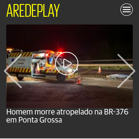
AREDEPLAY
Homem morre atropelado na BR-376
V
em Ponta Grossa
f
P