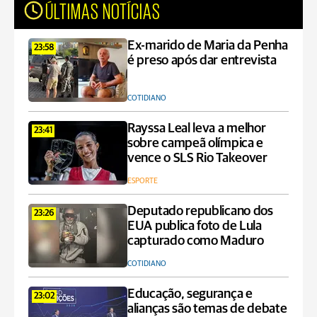
ÚLTIMAS NOTÍCIAS
Ex-marido de Maria da Penha
23:58
é preso após dar entrevista
COTIDIANO
Rayssa Leal leva a melhor
23:41
sobre campeã olímpica e
vence o SLS Rio Takeover
ESPORTE
Deputado republicano dos
23:26
EUA publica foto de Lula
capturado como Maduro
COTIDIANO
Educação, segurança e
23:02
alianças são temas de debate