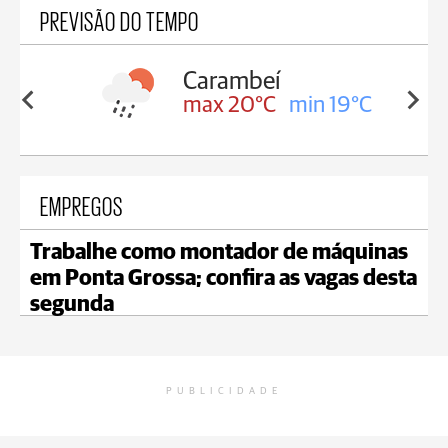
PREVISÃO DO TEMPO
Carambeí
in 19°C
max 20°C
min 19°C
EMPREGOS
Trabalhe como montador de máquinas
em Ponta Grossa; confira as vagas desta
segunda
PUBLICIDADE