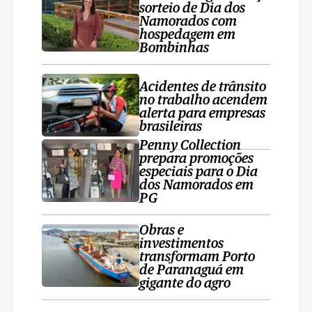
sorteio de Dia dos
Namorados com
hospedagem em
Bombinhas
Acidentes de trânsito
no trabalho acendem
alerta para empresas
brasileiras
Penny Collection
prepara promoções
especiais para o Dia
dos Namorados em
PG
Obras e
investimentos
transformam Porto
de Paranaguá em
gigante do agro