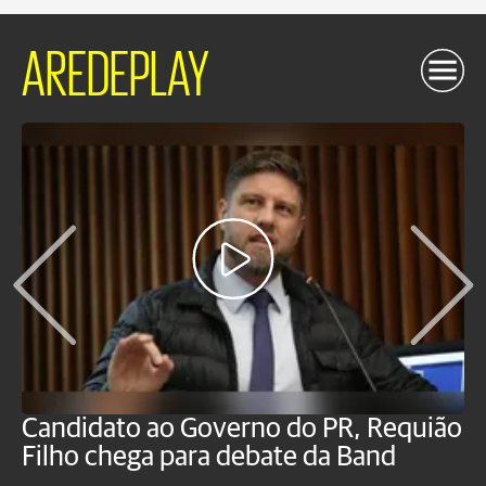
AREDEPLAY
Candidato ao Governo do PR, Requião
S
Filho chega para debate da Band
p
B