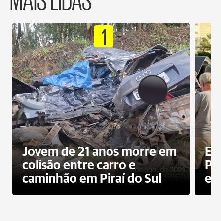
1
Jovem de 21 anos morre em
Ex
colisão entre carro e
Pe
caminhão em Piraí do Sul
en