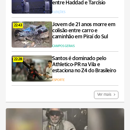
entre Haddad e Tarcísio
ELEIÇÕES
Jovem de 21 anos morre em
22:43
colisão entre carro e
caminhão em Piraí do Sul
CAMPOS GERAIS
Santos é dominado pelo
22:28
Athletico-PR na Vila e
estaciona no Z4 do Brasileiro
ESPORTE
Ver mais