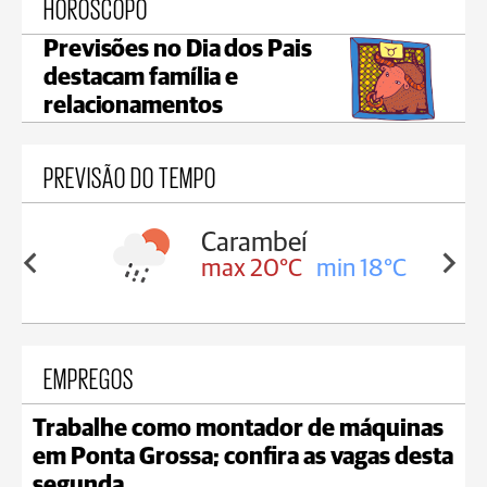
HORÓSCOPO
Previsões no Dia dos Pais
destacam família e
relacionamentos
PREVISÃO DO TEMPO
Carambeí
in 18°C
max 20°C
min 18°C
EMPREGOS
Trabalhe como montador de máquinas
em Ponta Grossa; confira as vagas desta
segunda