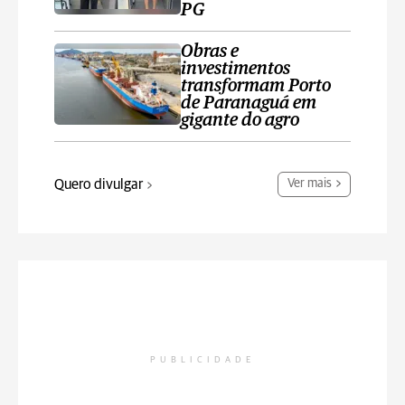
PG
Obras e
investimentos
transformam Porto
de Paranaguá em
gigante do agro
Quero divulgar
Ver mais
PUBLICIDADE