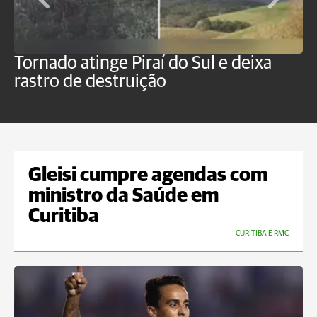
Tornado atinge Piraí do Sul e deixa
H
rastro de destruição
C
m
Gleisi cumpre agendas com
ministro da Saúde em
Curitiba
CURITIBA E RMC