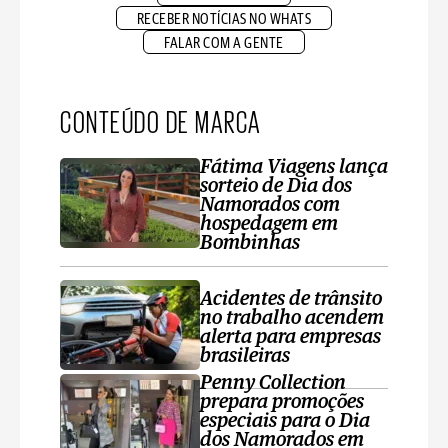
RECEBER NOTÍCIAS NO WHATS
FALAR COM A GENTE
CONTEÚDO DE MARCA
Fátima Viagens lança
sorteio de Dia dos
Namorados com
hospedagem em
Bombinhas
Acidentes de trânsito
no trabalho acendem
alerta para empresas
brasileiras
Penny Collection
prepara promoções
especiais para o Dia
dos Namorados em