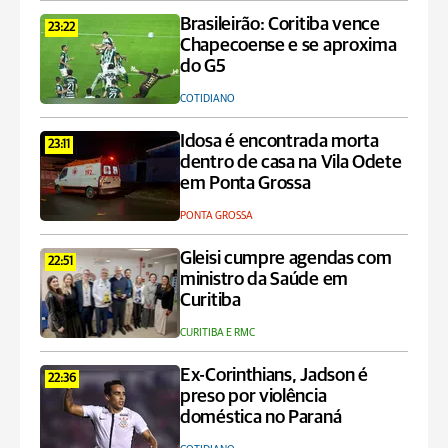
Brasileirão: Coritiba vence
23:22
Chapecoense e se aproxima
do G5
COTIDIANO
Idosa é encontrada morta
23:11
dentro de casa na Vila Odete
em Ponta Grossa
PONTA GROSSA
Gleisi cumpre agendas com
22:51
ministro da Saúde em
Curitiba
CURITIBA E RMC
Ex-Corinthians, Jadson é
22:36
preso por violência
doméstica no Paraná