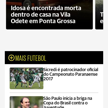
Idosa é encontrada morta
dentro de casa na Vila
To
Odete em Ponta Grossa
e 
MAIS FUTEBOL
Sicredi é patrocinador oficial
do Campeonato Paranaense
2017
São Paulo inicia a briga na
Copa do Brasil contra o
Juventude