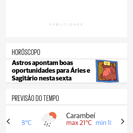
PUBLICIDADE
HORÓSCOPO
Astros apontam boas
oportunidades para Áries e
Sagitário nesta sexta
PREVISÃO DO TEMPO
Carambeí
in 18°C
max 21°C
min 18°C