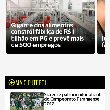
Gigante dos alimentos
constrói fábrica de RS 1
bilhão em PG e prevê mais
Id
de 500 empregos
fa
MAIS FUTEBOL
Sicredi é patrocinador oficial
do Campeonato Paranaense
2017