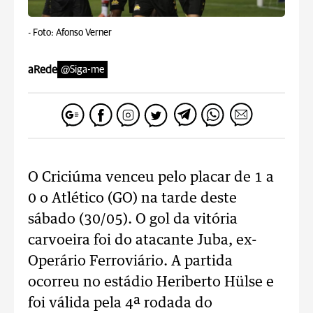
-
Foto: Afonso Verner
aRede
@Siga-me
O Criciúma venceu pelo placar de 1 a
0 o Atlético (GO) na tarde deste
sábado (30/05). O gol da vitória
carvoeira foi do atacante Juba, ex-
Operário Ferroviário. A partida
ocorreu no estádio Heriberto Hülse e
foi válida pela 4ª rodada do