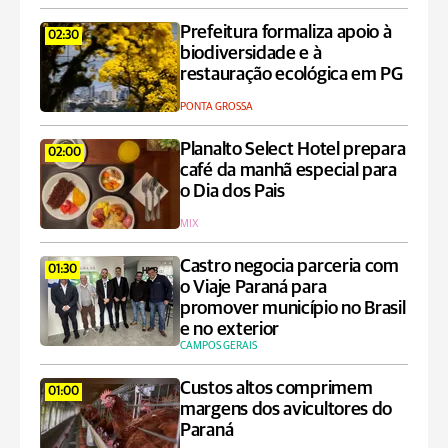
Prefeitura formaliza apoio à
02:30
biodiversidade e à
restauração ecológica em PG
PONTA GROSSA
Planalto Select Hotel prepara
02:00
café da manhã especial para
o Dia dos Pais
MIX
Castro negocia parceria com
01:30
o Viaje Paraná para
promover município no Brasil
e no exterior
CAMPOS GERAIS
Custos altos comprimem
01:00
margens dos avicultores do
Paraná