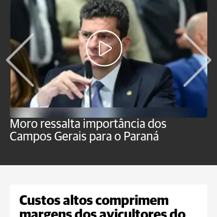
Moro ressalta importância dos
E
Campos Gerais para o Paraná
m
Custos altos comprimem
margens dos avicultores do