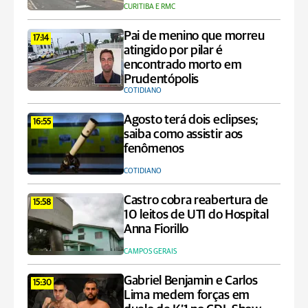
CURITIBA E RMC
Pai de menino que morreu
17:14
atingido por pilar é
encontrado morto em
Prudentópolis
COTIDIANO
Agosto terá dois eclipses;
16:55
saiba como assistir aos
fenômenos
COTIDIANO
Castro cobra reabertura de
15:58
10 leitos de UTI do Hospital
Anna Fiorillo
CAMPOS GERAIS
Gabriel Benjamin e Carlos
15:30
Lima medem forças em