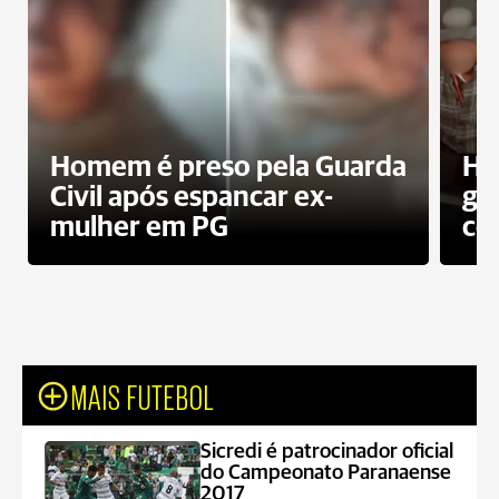
Homem é preso pela Guarda
Ho
Civil após espancar ex-
gr
mulher em PG
co
MAIS FUTEBOL
Sicredi é patrocinador oficial
do Campeonato Paranaense
2017