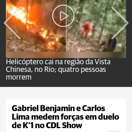
Helicóptero cai na região da Vista
C
Chinesa, no Rio; quatro pessoas
a
morrem
o
Gabriel Benjamin e Carlos
Lima medem forças em duelo
de K’1 no CDL Show