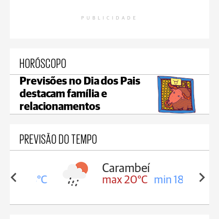
PUBLICIDADE
HORÓSCOPO
Previsões no Dia dos Pais
destacam família e
relacionamentos
PREVISÃO DO TEMPO
Carambeí
in 18°C
max 20°C
min 18°C