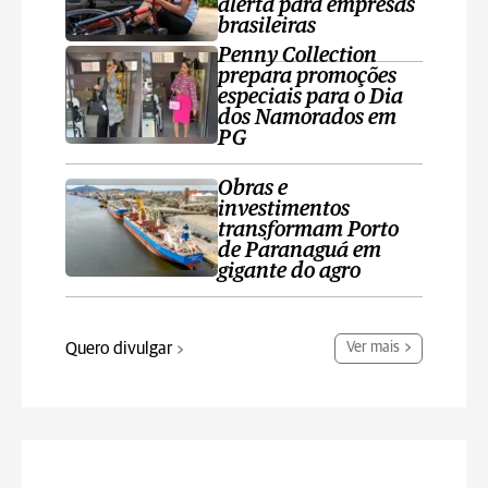
alerta para empresas
brasileiras
Penny Collection
prepara promoções
especiais para o Dia
dos Namorados em
PG
Obras e
investimentos
transformam Porto
de Paranaguá em
gigante do agro
Quero divulgar
Ver mais