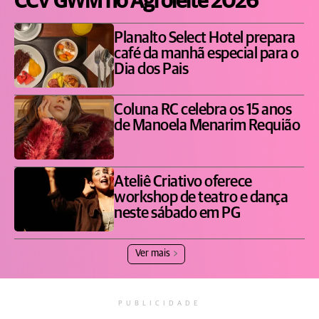
CCV GWM no Agroleite 2026
Planalto Select Hotel prepara
café da manhã especial para o
Dia dos Pais
Coluna RC celebra os 15 anos
de Manoela Menarim Requião
Ateliê Criativo oferece
workshop de teatro e dança
neste sábado em PG
Ver mais
PUBLICIDADE