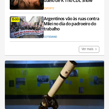
duelo de K’1 no CDL Show
ESPORTE
Argentinos vão às ruas contra
15:00
Milei no dia do padroeiro do
trabalho
COTIDIANO
Ver mais