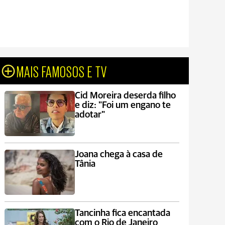
MAIS FAMOSOS E TV
Cid Moreira deserda filho
e diz: "Foi um engano te
adotar"
Joana chega à casa de
Tânia
Tancinha fica encantada
com o Rio de Janeiro