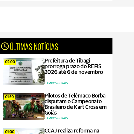
ÚLTIMAS NOTÍCIAS
Prefeitura de Tibagi
02:00
prorroga prazo do REFIS
2026 até 6 de novembro
CAMPOS GERAIS
Pilotos de Telêmaco Borba
01:30
disputam o Campeonato
Brasileiro de Kart Cross em
Goiás
CAMPOS GERAIS
CCAJ realiza reforma na
01:00