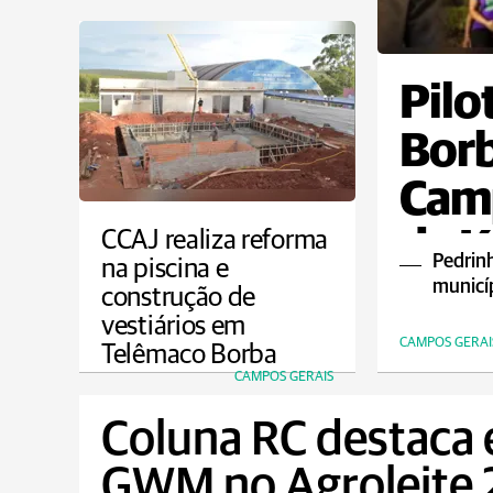
Pilo
Borb
Camp
de K
CCAJ realiza reforma
Pedrin
na piscina e
municí
construção de
vestiários em
CAMPOS GERAI
Telêmaco Borba
CAMPOS GERAIS
Coluna RC destaca
GWM no Agroleite