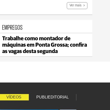
Ver mais
EMPREGOS
Trabalhe como montador de
Carambeí
máquinas em Ponta Grossa; confira
max 18°C
min 17°C
as vagas desta segunda
VÍDEOS
PUBLIEDITORIAL