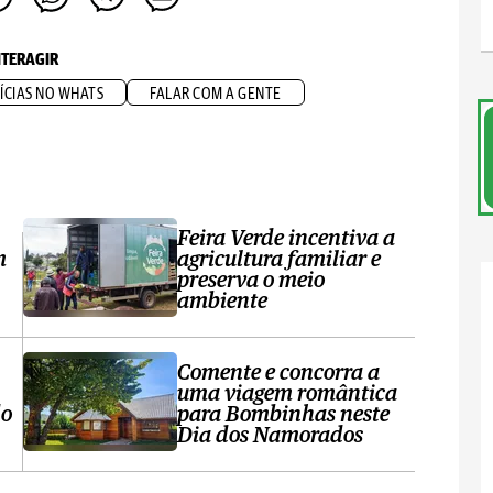
NTERAGIR
ÍCIAS NO WHATS
FALAR COM A GENTE
Feira Verde incentiva a
m
agricultura familiar e
preserva o meio
ambiente
Comente e concorra a
uma viagem romântica
do
para Bombinhas neste
Dia dos Namorados