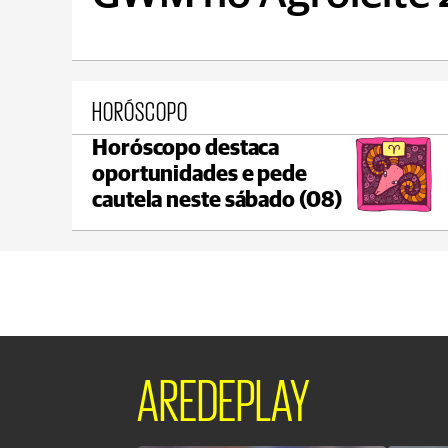
HORÓSCOPO
Horóscopo destaca
Ponta Grossa
oportunidades e pede
max 17°C
min 17°C
cautela neste sábado (08)
AREDEPLAY