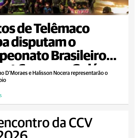
tos de Telêmaco
a disputam o
eonato Brasileiro
art Cross em Goiás
ho D'Moraes e Halisson Nocera representarão o
pio
S
 encontro da CCV
 2026