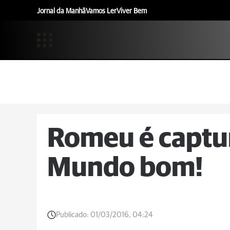
Jornal da Manhã
Vamos Ler
Viver Bem
Romeu é captu
Mundo bom!
Publicado:
01/03/2016, 04:24