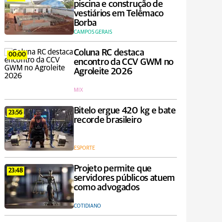
piscina e construção de
vestiários em Telêmaco
Borba
CAMPOS GERAIS
Coluna RC destaca
00:00
encontro da CCV GWM no
Agroleite 2026
MIX
Bitelo ergue 420 kg e bate
23:56
recorde brasileiro
ESPORTE
Projeto permite que
23:48
servidores públicos atuem
como advogados
COTIDIANO