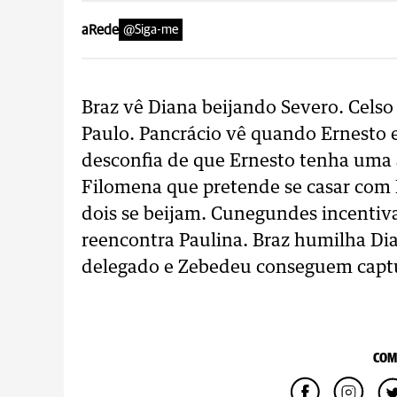
aRede
@Siga-me
Braz vê Diana beijando Severo. Celso
Paulo. Pancrácio vê quando Ernesto 
desconfia de que Ernesto tenha uma
Filomena que pretende se casar com B
dois se beijam. Cunegundes incentiva
reencontra Paulina. Braz humilha Dian
delegado e Zebedeu conseguem captur
COM