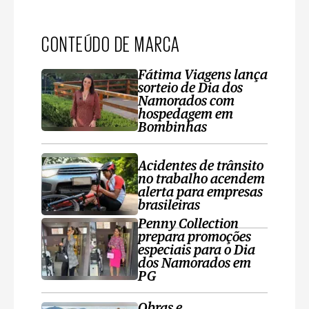
CONTEÚDO DE MARCA
Fátima Viagens lança
sorteio de Dia dos
Namorados com
hospedagem em
Bombinhas
Acidentes de trânsito
no trabalho acendem
alerta para empresas
brasileiras
Penny Collection
prepara promoções
especiais para o Dia
dos Namorados em
PG
Obras e