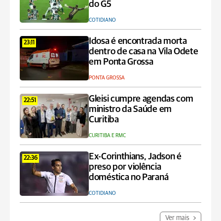
do G5
COTIDIANO
Idosa é encontrada morta
23:11
dentro de casa na Vila Odete
em Ponta Grossa
PONTA GROSSA
Gleisi cumpre agendas com
22:51
ministro da Saúde em
Curitiba
CURITIBA E RMC
Ex-Corinthians, Jadson é
22:36
preso por violência
doméstica no Paraná
COTIDIANO
Ver mais