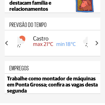
destacam família e
relacionamentos
PREVISÃO DO TEMPO
Carambeí
in 18°C
max 20°C
min 18°C
EMPREGOS
Trabalhe como montador de máquinas
em Ponta Grossa; confira as vagas desta
segunda