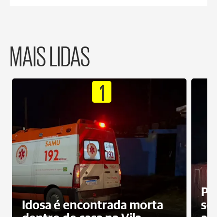
MAIS LIDAS
1
Pr
Idosa é encontrada morta
sec