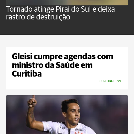
Tornado atinge Piraí do Sul e deixa
H
rastro de destruição
C
m
Gleisi cumpre agendas com
ministro da Saúde em
Curitiba
CURITIBA E RMC