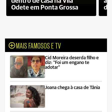
dentro de casa na Vila
ap
Odete em Ponta Grossa
do
MAIS FAMOSOS E TV
Cid Moreira deserda filho e
diz: "Foi um engano te
adotar"
Joana chega à casa de Tânia