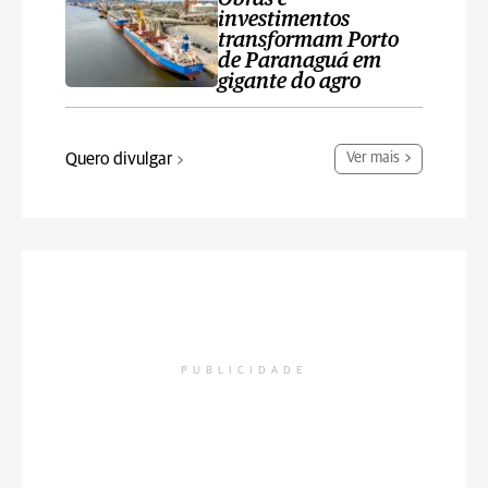
investimentos
transformam Porto
de Paranaguá em
gigante do agro
Quero divulgar
Ver mais
PUBLICIDADE