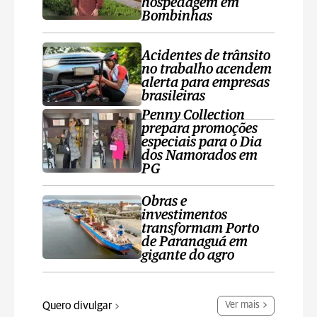
hospedagem em
Bombinhas
Acidentes de trânsito
no trabalho acendem
alerta para empresas
brasileiras
Penny Collection
prepara promoções
especiais para o Dia
dos Namorados em
PG
Obras e
investimentos
transformam Porto
de Paranaguá em
gigante do agro
Quero divulgar
Ver mais