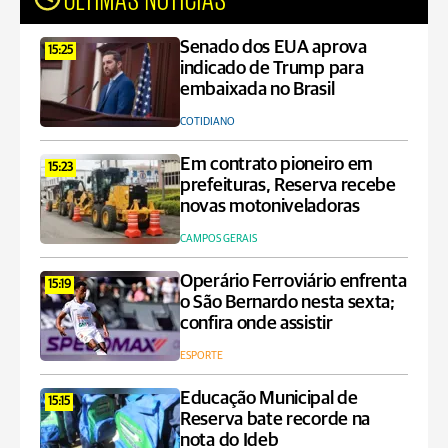
Senado dos EUA aprova
15:25
indicado de Trump para
embaixada no Brasil
COTIDIANO
Em contrato pioneiro em
15:23
prefeituras, Reserva recebe
novas motoniveladoras
CAMPOS GERAIS
Operário Ferroviário enfrenta
15:19
o São Bernardo nesta sexta;
confira onde assistir
ESPORTE
Educação Municipal de
15:15
Reserva bate recorde na
nota do Ideb