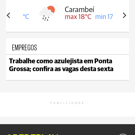
Carambeí
in 18°C
max 18°C
min 17°C
EMPREGOS
Trabalhe como azulejista em Ponta
Grossa; confira as vagas desta sexta
PUBLICIDADE