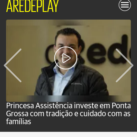
AREDEPLAY
Princesa Assistência investe em Ponta
F
Grossa com tradição e cuidado com as
e
famílias
P