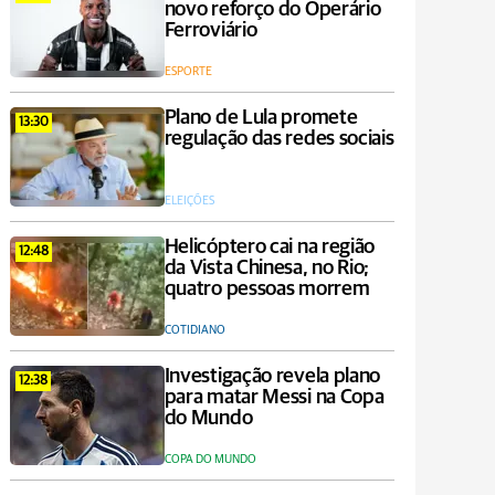
novo reforço do Operário
Ferroviário
ESPORTE
Plano de Lula promete
13:30
regulação das redes sociais
ELEIÇÕES
Helicóptero cai na região
12:48
da Vista Chinesa, no Rio;
quatro pessoas morrem
COTIDIANO
Investigação revela plano
12:38
para matar Messi na Copa
do Mundo
COPA DO MUNDO