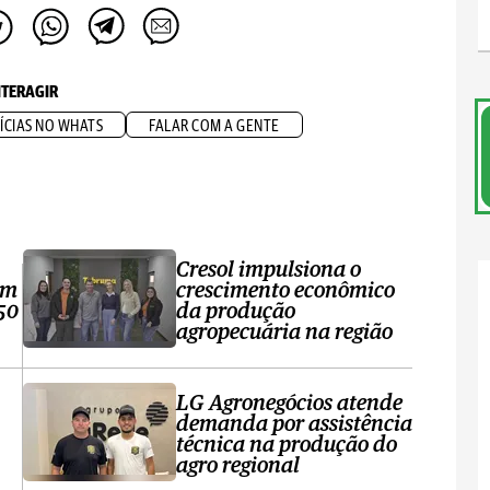
NTERAGIR
ÍCIAS NO WHATS
FALAR COM A GENTE
Cresol impulsiona o
om
crescimento econômico
50
da produção
agropecuária na região
LG Agronegócios atende
demanda por assistência
técnica na produção do
agro regional