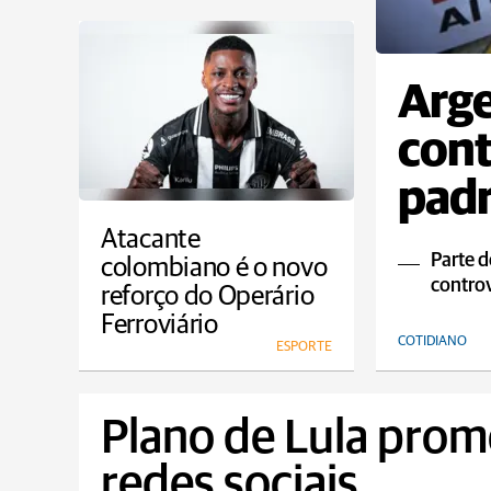
Arge
cont
padr
Atacante
Parte d
colombiano é o novo
controv
reforço do Operário
Ferroviário
COTIDIANO
ESPORTE
Plano de Lula prom
redes sociais