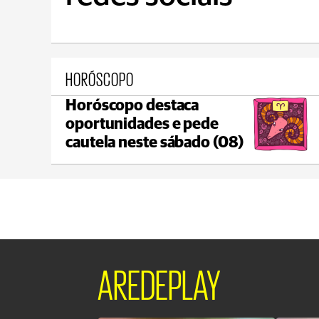
HORÓSCOPO
Horóscopo destaca
Ponta Grossa
oportunidades e pede
max 20°C
min 18°C
cautela neste sábado (08)
AREDEPLAY