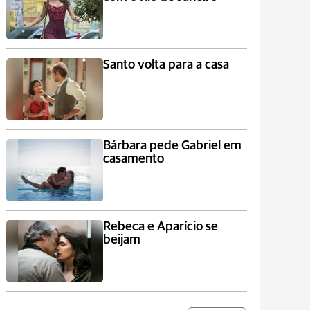
Santo volta para a casa
Bárbara pede Gabriel em
casamento
Rebeca e Aparício se
beijam