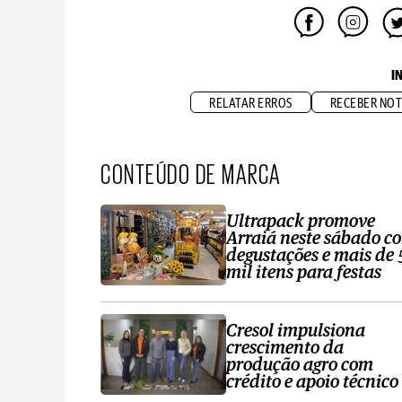
I
RELATAR ERROS
RECEBER NOT
CONTEÚDO DE MARCA
Ultrapack promove
Arraiá neste sábado c
degustações e mais de 
mil itens para festas
Cresol impulsiona
crescimento da
produção agro com
crédito e apoio técnico