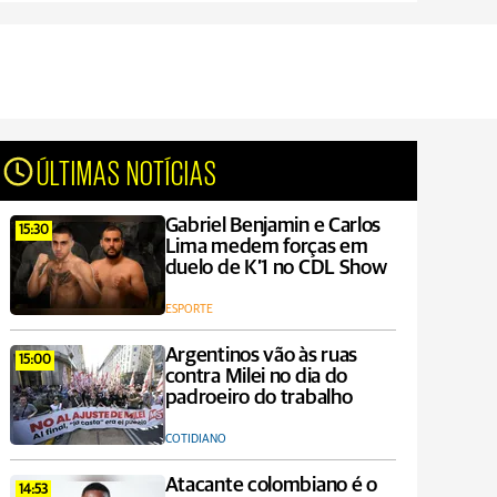
ÚLTIMAS NOTÍCIAS
Gabriel Benjamin e Carlos
15:30
Lima medem forças em
duelo de K’1 no CDL Show
ESPORTE
Argentinos vão às ruas
15:00
contra Milei no dia do
padroeiro do trabalho
COTIDIANO
Atacante colombiano é o
14:53