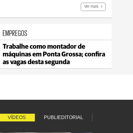
Ver mais
EMPREGOS
Trabalhe como montador de
Carambeí
máquinas em Ponta Grossa; confira
max 20°C
min 18°C
as vagas desta segunda
VÍDEOS
PUBLIEDITORIAL