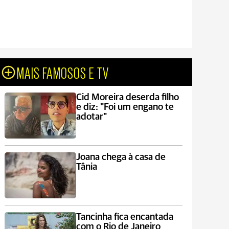
MAIS FAMOSOS E TV
Cid Moreira deserda filho
e diz: "Foi um engano te
adotar"
Joana chega à casa de
Tânia
Tancinha fica encantada
com o Rio de Janeiro