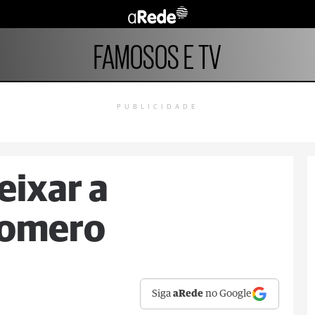
FAMOSOS E TV
PUBLICIDADE
eixar a
Romero
Siga
aRede
no Google