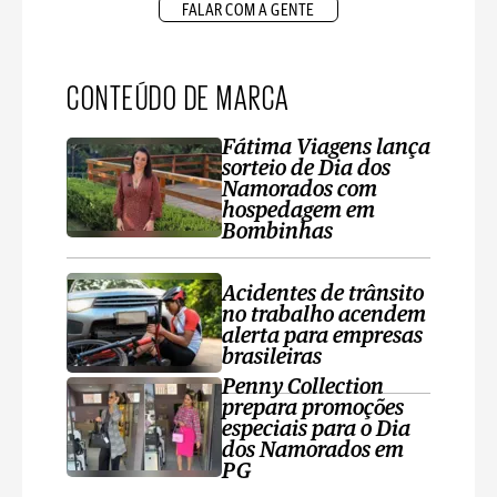
FALAR COM A GENTE
CONTEÚDO DE MARCA
Fátima Viagens lança
sorteio de Dia dos
Namorados com
hospedagem em
Bombinhas
Acidentes de trânsito
no trabalho acendem
alerta para empresas
brasileiras
Penny Collection
prepara promoções
especiais para o Dia
dos Namorados em
PG