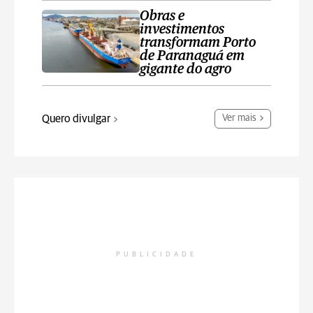
Obras e
investimentos
transformam Porto
de Paranaguá em
gigante do agro
Quero divulgar
Ver mais
PUBLICIDADE