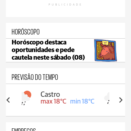
PUBLICIDADE
HORÓSCOPO
Horóscopo destaca
oportunidades e pede
cautela neste sábado (08)
PREVISÃO DO TEMPO
Carambeí
in 18°C
max 18°C
min 17°C
EMPREGOS