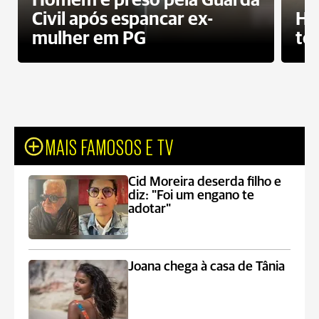
Homem é preso pela Guarda
Civil após espancar ex-
Ho
mulher em PG
te
MAIS FAMOSOS E TV
Cid Moreira deserda filho e
diz: "Foi um engano te
adotar"
Joana chega à casa de Tânia