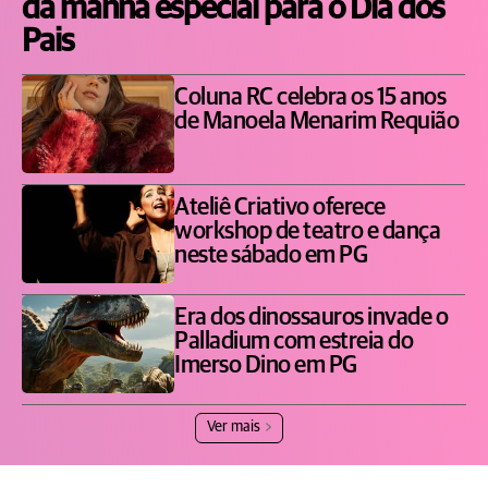
da manhã especial para o Dia dos
Pais
Coluna RC celebra os 15 anos
de Manoela Menarim Requião
Ateliê Criativo oferece
workshop de teatro e dança
neste sábado em PG
Era dos dinossauros invade o
Palladium com estreia do
Imerso Dino em PG
Ver mais