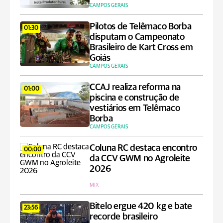
CAMPOS GERAIS
Pilotos de Telêmaco Borba
01:30
disputam o Campeonato
Brasileiro de Kart Cross em
Goiás
CAMPOS GERAIS
CCAJ realiza reforma na
01:00
piscina e construção de
vestiários em Telêmaco
Borba
CAMPOS GERAIS
Coluna RC destaca encontro
00:00
da CCV GWM no Agroleite
2026
MIX
Bitelo ergue 420 kg e bate
23:56
recorde brasileiro