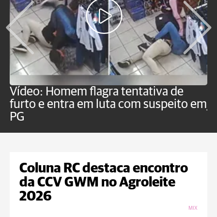
Vídeo: Homem flagra tentativa de
B
furto e entra em luta com suspeito em
j
PG
Coluna RC destaca encontro
da CCV GWM no Agroleite
2026
MIX