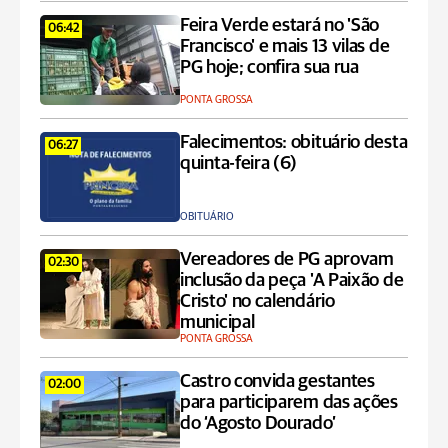
Feira Verde estará no 'São
06:42
Francisco' e mais 13 vilas de
PG hoje; confira sua rua
PONTA GROSSA
Falecimentos: obituário desta
06:27
quinta-feira (6)
OBITUÁRIO
Vereadores de PG aprovam
02:30
inclusão da peça 'A Paixão de
Cristo' no calendário
municipal
PONTA GROSSA
Castro convida gestantes
02:00
para participarem das ações
do ‘Agosto Dourado’