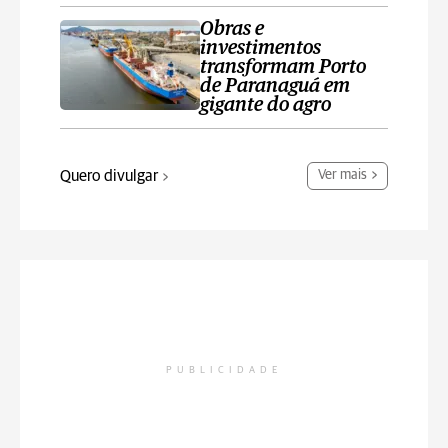
Obras e
investimentos
transformam Porto
de Paranaguá em
gigante do agro
Quero divulgar
Ver mais
PUBLICIDADE