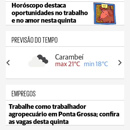
Horóscopo destaca
oportunidades no trabalho
e no amor nesta quinta
PREVISÃO DO TEMPO
Carambeí
in 19°C
max 21°C
min 18°C
EMPREGOS
Trabalhe como trabalhador
agropecuário em Ponta Grossa; confira
as vagas desta quinta