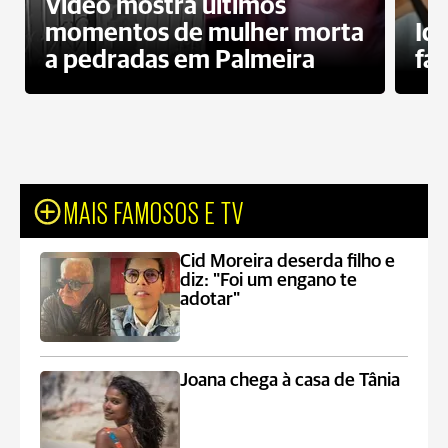
Vídeo mostra últimos
momentos de mulher morta
Id
a pedradas em Palmeira
fa
MAIS FAMOSOS E TV
Cid Moreira deserda filho e
diz: "Foi um engano te
adotar"
Joana chega à casa de Tânia