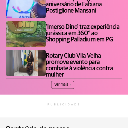
aniversário de Fabiana
Postiglione Mansani
'Imerso Dino' traz experiência
jurássica em 360° ao
Shopping Palladium em PG
Rotary Club Vila Velha
promove evento para
combate à violência contra
mulher
Ver mais
PUBLICIDADE