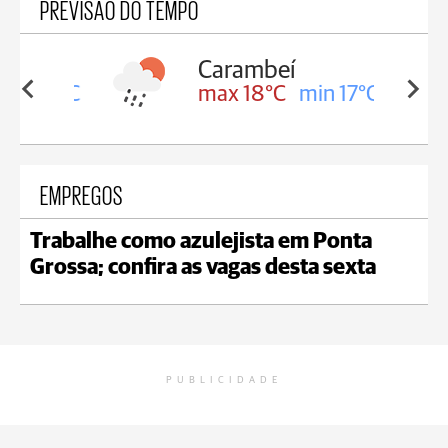
PREVISÃO DO TEMPO
Carambeí
in 18°C
max 18°C
min 17°C
EMPREGOS
Trabalhe como azulejista em Ponta
Grossa; confira as vagas desta sexta
PUBLICIDADE