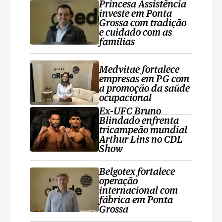
Princesa Assistência
investe em Ponta
Grossa com tradição
e cuidado com as
famílias
Medvitae fortalece
empresas em PG com
a promoção da saúde
ocupacional
Ex-UFC Bruno
Blindado enfrenta
tricampeão mundial
Arthur Lins no CDL
Show
Belgotex fortalece
operação
internacional com
fábrica em Ponta
Grossa