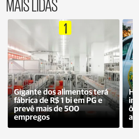
MAIS LIDAS
1
Gigante dos alimentos terá
Ho
fábrica de R$ 1 bi em PG e
im
prevê mais de 500
ôn
empregos
ac