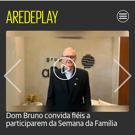
AREDEPLAY
Dom Bruno convida fiéis a
P
participarem da Semana da Família
p