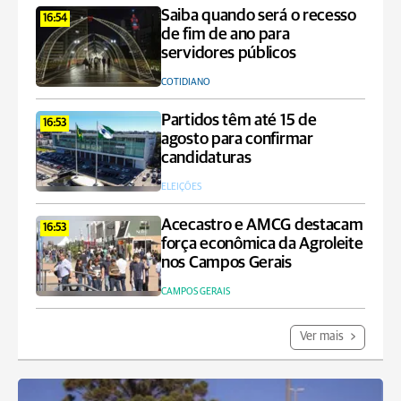
Saiba quando será o recesso
16:54
de fim de ano para
servidores públicos
COTIDIANO
Partidos têm até 15 de
16:53
agosto para confirmar
candidaturas
ELEIÇÕES
Acecastro e AMCG destacam
16:53
força econômica da Agroleite
nos Campos Gerais
CAMPOS GERAIS
Ver mais