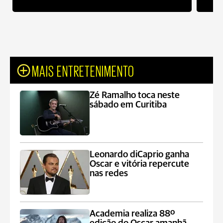
MAIS ENTRETENIMENTO
Zé Ramalho toca neste
sábado em Curitiba
Leonardo diCaprio ganha
Oscar e vitória repercute
nas redes
Academia realiza 88º