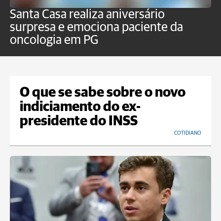
Santa Casa realiza aniversário
L
surpresa e emociona paciente da
m
oncologia em PG
G
O que se sabe sobre o novo
indiciamento do ex-
presidente do INSS
COTIDIANO