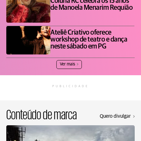
Coluna RC celebra os 15 anos
de Manoela Menarim Requião
Ateliê Criativo oferece
workshop de teatro e dança
neste sábado em PG
Ver mais
PUBLICIDADE
Conteúdo de marca
Quero divulgar