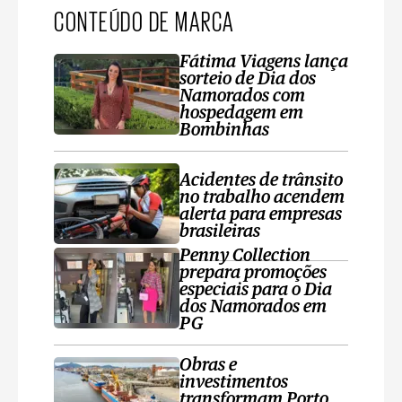
CONTEÚDO DE MARCA
Fátima Viagens lança
sorteio de Dia dos
Namorados com
hospedagem em
Bombinhas
Acidentes de trânsito
no trabalho acendem
alerta para empresas
brasileiras
Penny Collection
prepara promoções
especiais para o Dia
dos Namorados em
PG
Obras e
investimentos
transformam Porto