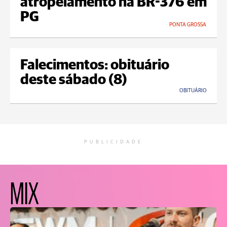
atropelamento na BR-376 em
PG
PONTA GROSSA
Falecimentos: obituário
deste sábado (8)
OBITUÁRIO
PUBLICIDADE
MIX