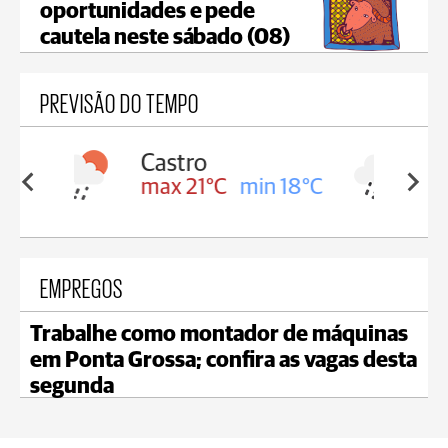
oportunidades e pede
cautela neste sábado (08)
PREVISÃO DO TEMPO
Carambeí
in 18°C
max 20°C
min 18°C
EMPREGOS
Trabalhe como montador de máquinas
em Ponta Grossa; confira as vagas desta
segunda