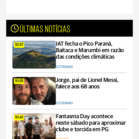
ÚLTIMAS NOTÍCIAS
IAT fecha o Pico Paraná,
10:57
Baitaca e Marumbi em razão
das condições climáticas
COTIDIANO
Jorge, pai de Lionel Messi,
10:55
falece aos 68 anos
COTIDIANO
Fantasma Day acontece
10:41
neste sábado para aproximar
clube e torcida em PG