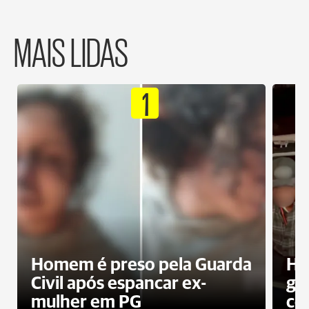
MAIS LIDAS
1
Homem é preso pela Guarda
Ho
Civil após espancar ex-
gr
mulher em PG
co