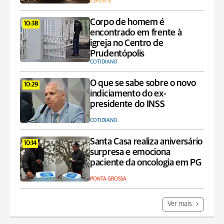
ESPORTE
Corpo de homem é
10:38
encontrado em frente à
igreja no Centro de
Prudentópolis
COTIDIANO
O que se sabe sobre o novo
10:29
indiciamento do ex-
presidente do INSS
COTIDIANO
Santa Casa realiza aniversário
10:14
surpresa e emociona
paciente da oncologia em PG
PONTA GROSSA
Ver mais