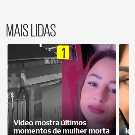
MAIS LIDAS
1
Vídeo mostra últimos
momentos de mulher morta
Id