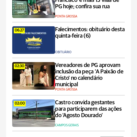
Francisco' e mais 13 vilas de
PG hoje; confira sua rua
PONTA GROSSA
Falecimentos: obituário desta
06:27
quinta-feira (6)
OBITUÁRIO
Vereadores de PG aprovam
02:30
inclusão da peça 'A Paixão de
Cristo' no calendário
municipal
PONTA GROSSA
Castro convida gestantes
02:00
para participarem das ações
do ‘Agosto Dourado’
CAMPOS GERAIS