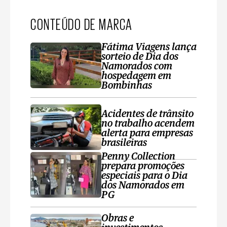
CONTEÚDO DE MARCA
Fátima Viagens lança
sorteio de Dia dos
Namorados com
hospedagem em
Bombinhas
Acidentes de trânsito
no trabalho acendem
alerta para empresas
brasileiras
Penny Collection
prepara promoções
especiais para o Dia
dos Namorados em
PG
Obras e