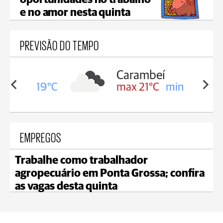
oportunidades no trabalho
e no amor nesta quinta
PREVISÃO DO TEMPO
Carambeí
in 19°C
max 21°C
min 18°C
EMPREGOS
Trabalhe como trabalhador
agropecuário em Ponta Grossa; confira
as vagas desta quinta