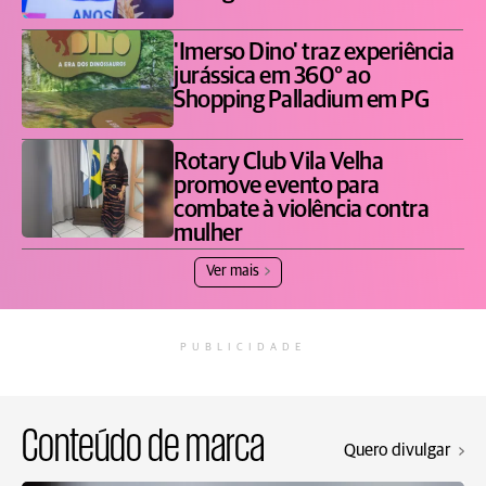
'Imerso Dino' traz experiência
jurássica em 360° ao
Shopping Palladium em PG
Rotary Club Vila Velha
promove evento para
combate à violência contra
mulher
Ver mais
PUBLICIDADE
Conteúdo de marca
Quero divulgar