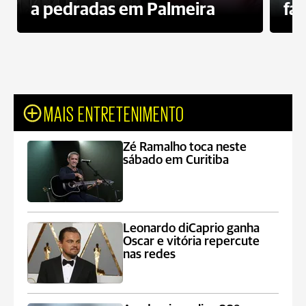
a pedradas em Palmeira
fa
MAIS ENTRETENIMENTO
Zé Ramalho toca neste
sábado em Curitiba
Leonardo diCaprio ganha
Oscar e vitória repercute
nas redes