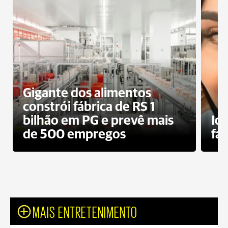
Gigante dos alimentos
constrói fábrica de RS 1
bilhão em PG e prevê mais
Id
de 500 empregos
fa
MAIS ENTRETENIMENTO