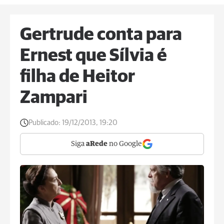
Gertrude conta para
Ernest que Sílvia é
filha de Heitor
Zampari
Publicado:
19/12/2013, 19:20
Siga
aRede
no Google