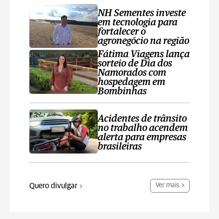
NH Sementes investe
em tecnologia para
fortalecer o
agronegócio na região
Fátima Viagens lança
sorteio de Dia dos
Namorados com
hospedagem em
Bombinhas
Acidentes de trânsito
no trabalho acendem
alerta para empresas
brasileiras
Quero divulgar
Ver mais