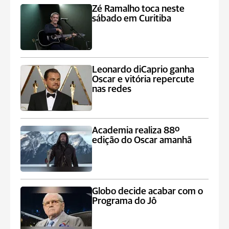
Zé Ramalho toca neste
sábado em Curitiba
Leonardo diCaprio ganha
Oscar e vitória repercute
nas redes
Academia realiza 88º
edição do Oscar amanhã
Globo decide acabar com o
Programa do Jô