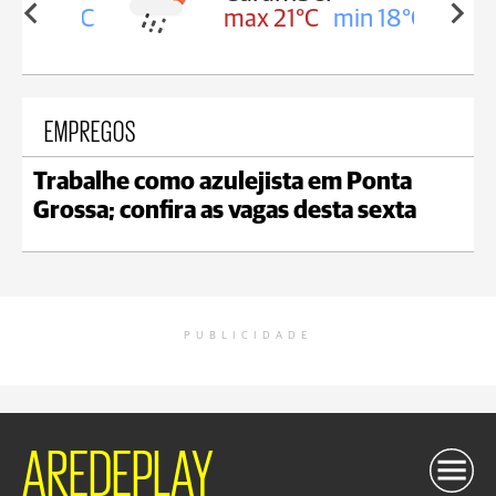
in 18°C
max 21°C
min 18°C
EMPREGOS
Trabalhe como azulejista em Ponta
Grossa; confira as vagas desta sexta
PUBLICIDADE
AREDEPLAY