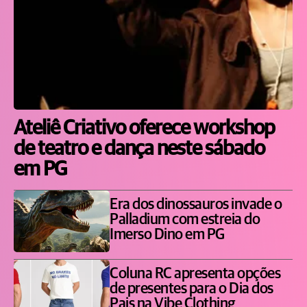
Ateliê Criativo oferece workshop
de teatro e dança neste sábado
em PG
Era dos dinossauros invade o
Palladium com estreia do
Imerso Dino em PG
Coluna RC apresenta opções
de presentes para o Dia dos
Pais na Vibe Clothing