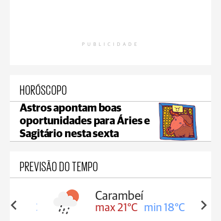
PUBLICIDADE
HORÓSCOPO
Astros apontam boas
oportunidades para Áries e
Sagitário nesta sexta
PREVISÃO DO TEMPO
Carambeí
in 18°C
max 21°C
min 18°C