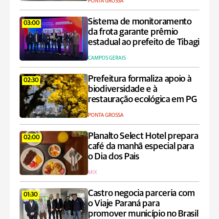
PONTA GROSSA
Sistema de monitoramento
03:00
da frota garante prêmio
estadual ao prefeito de Tibagi
CAMPOS GERAIS
Prefeitura formaliza apoio à
02:30
biodiversidade e à
restauração ecológica em PG
PONTA GROSSA
Planalto Select Hotel prepara
02:00
café da manhã especial para
o Dia dos Pais
MIX
Castro negocia parceria com
01:30
o Viaje Paraná para
promover município no Brasil