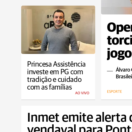
Oper
torc
jogo
Princesa Assistência
Álvaro 
investe em PG com
Brasile
tradição e cuidado
com as famílias
ESPORTE
AO VIVO
Inmet emite alerta
vendaval para Pont