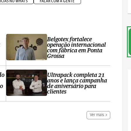
ÍCIAS NO WHATS
FALAR COM A GENTE
Belgotex fortalece
a
operação internacional
com fábrica em Ponta
Grossa
do
Ultrapack completa 21
anos e lança campanha
no
de aniversário para
clientes
Ver mais