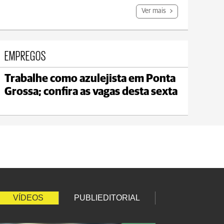
Ver mais
EMPREGOS
Trabalhe como azulejista em Ponta
Jaguariaíva
Grossa; confira as vagas desta sexta
max 22°C
min 19°C
VÍDEOS
PUBLIEDITORIAL