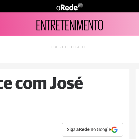
ENTRETENIMENTO
PUBLICIDADE
ce com José
Siga
aRede
no Google