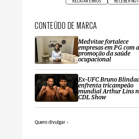
RELATAR ERROS
RECEBER NOT
CONTEÚDO DE MARCA
Medvitae fortalece
empresas em PG com 
promoção da saúde
ocupacional
Ex-UFC Bruno Blinda
enfrenta tricampeão
mundial Arthur Lins 
CDL Show
Quero divulgar