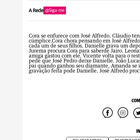
A Rede
@Siga-me
Cora se enfurece com José Alfredo. Cláudio ten
cúmplice.Cora chora pensando em José Alfredo
cada um de seus filhos. Danielle grava um depo
Jurema procura Cora para saberde Jairo. Leon
amiga gastou com ele. Vicente volta para o res
pede que José Pedro deixe Danielle. João Luca
pai quando ganhou seu diamante. Amanda se in
gravação feita pode Danielle. José Alfredo proc
COM
I