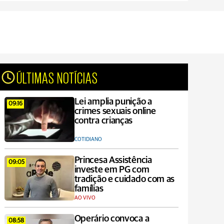
ÚLTIMAS NOTÍCIAS
Lei amplia punição a
09:16
crimes sexuais online
contra crianças
COTIDIANO
Princesa Assistência
09:05
investe em PG com
tradição e cuidado com as
famílias
AO VIVO
Operário convoca a
08:58