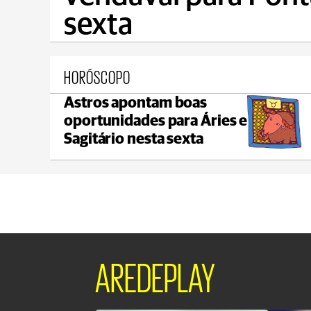
sexta
HORÓSCOPO
Astros apontam boas
Castro
oportunidades para Áries e
max 22°C
min 18°C
Sagitário nesta sexta
AREDEPLAY