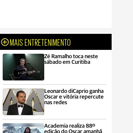
MAIS ENTRETENIMENTO
Zé Ramalho toca neste
sábado em Curitiba
Leonardo diCaprio ganha
Oscar e vitória repercute
nas redes
Academia realiza 88º
edição do Oscar amanhã