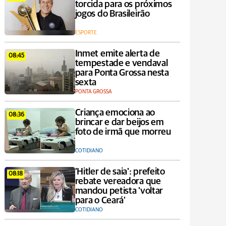
torcida para os próximos
jogos do Brasileirão
ESPORTE
Inmet emite alerta de
08:45
tempestade e vendaval
para Ponta Grossa nesta
sexta
PONTA GROSSA
Criança emociona ao
08:36
brincar e dar beijos em
foto de irmã que morreu
COTIDIANO
'Hitler de saia': prefeito
08:18
rebate vereadora que
mandou petista 'voltar
para o Ceará'
COTIDIANO