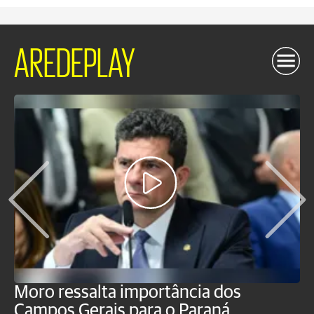
AREDEPLAY
Moro ressalta importância dos
E
Campos Gerais para o Paraná
m