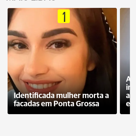
1
Al
in
Identificada mulher morta a
ag
facadas em Ponta Grossa
es