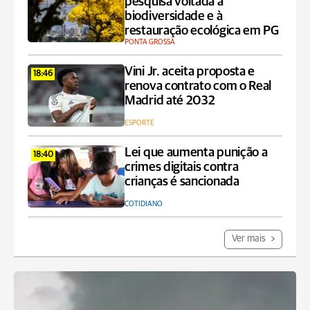
pesquisa voltada à
biodiversidade e à
restauração ecológica em PG
PONTA GROSSA
Vini Jr. aceita proposta e
18:46
renova contrato com o Real
Madrid até 2032
ESPORTE
Lei que aumenta punição a
18:40
crimes digitais contra
crianças é sancionada
COTIDIANO
Ver mais