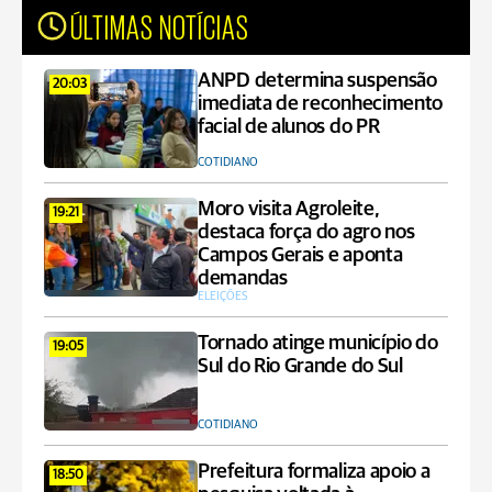
ÚLTIMAS NOTÍCIAS
ANPD determina suspensão
20:03
imediata de reconhecimento
facial de alunos do PR
COTIDIANO
Moro visita Agroleite,
19:21
destaca força do agro nos
Campos Gerais e aponta
demandas
ELEIÇÕES
Tornado atinge município do
19:05
Sul do Rio Grande do Sul
COTIDIANO
Prefeitura formaliza apoio a
18:50