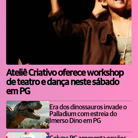
Ateliê Criativo oferece workshop
de teatro e dança neste sábado
em PG
Era dos dinossauros invade o
Palladium com estreia do
Imerso Dino em PG