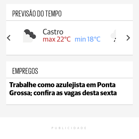
PREVISÃO DO TEMPO
Carambeí
in 18°C
max 21°C
min 18°C
EMPREGOS
Trabalhe como azulejista em Ponta
Grossa; confira as vagas desta sexta
PUBLICIDADE