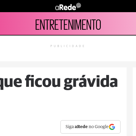
ENTRETENIMENTO
PUBLICIDADE
que ficou grávida
Siga
aRede
no Google