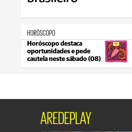
HORÓSCOPO
Horóscopo destaca
Ponta Grossa
oportunidades e pede
max 17°C
min 17°C
cautela neste sábado (08)
AREDEPLAY