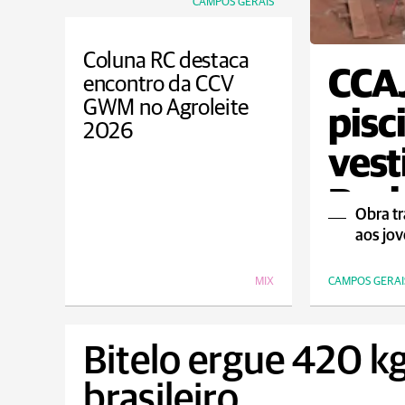
CAMPOS GERAIS
Coluna RC destaca
CCAJ
encontro da CCV
GWM no Agroleite
pisc
2026
vest
Bor
Obra tr
aos jo
MIX
CAMPOS GERAI
Bitelo ergue 420 kg
brasileiro