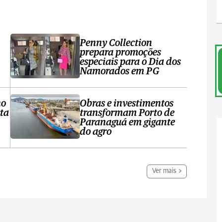
Penny Collection
prepara promoções
especiais para o Dia dos
Namorados em PG
no
Obras e investimentos
ta
transformam Porto de
Paranaguá em gigante
do agro
Ver mais