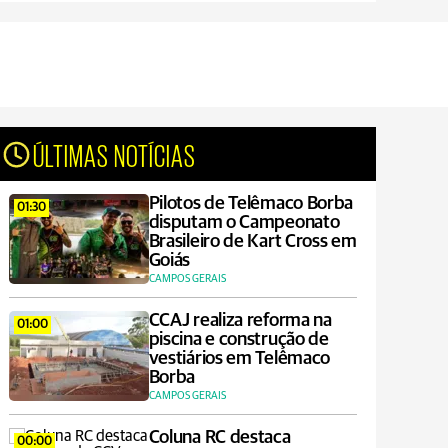
ÚLTIMAS NOTÍCIAS
Pilotos de Telêmaco Borba
01:30
disputam o Campeonato
Brasileiro de Kart Cross em
Goiás
CAMPOS GERAIS
CCAJ realiza reforma na
01:00
piscina e construção de
vestiários em Telêmaco
Borba
CAMPOS GERAIS
Coluna RC destaca
00:00