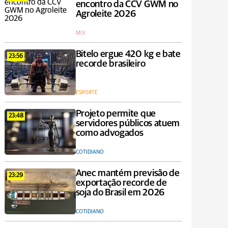
encontro da CCV GWM no
Agroleite 2026
MIX
Bitelo ergue 420 kg e bate
23:56
recorde brasileiro
ESPORTE
Projeto permite que
23:48
servidores públicos atuem
como advogados
COTIDIANO
Anec mantém previsão de
23:29
exportação recorde de
soja do Brasil em 2026
COTIDIANO