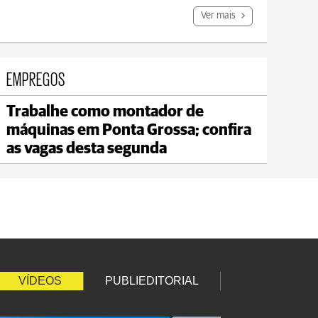
Ver mais
EMPREGOS
Trabalhe como montador de
Carambeí
máquinas em Ponta Grossa; confira
max 18°C
min 17°C
as vagas desta segunda
VÍDEOS
PUBLIEDITORIAL