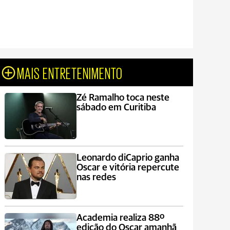
MAIS ENTRETENIMENTO
Zé Ramalho toca neste
sábado em Curitiba
Leonardo diCaprio ganha
Oscar e vitória repercute
nas redes
Academia realiza 88º
edição do Oscar amanhã