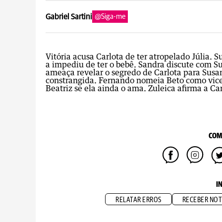
Gabriel Sartini
@Siga-me
Vitória acusa Carlota de ter atropelado Júlia. 
a impediu de ter o bebê. Sandra discute com S
ameaça revelar o segredo de Carlota para Susa
constrangida. Fernando nomeia Beto como vice
Beatriz se ela ainda o ama. Zuleica afirma a Car
COM
I
RELATAR ERROS
RECEBER NOT