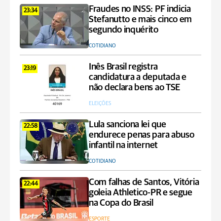
Fraudes no INSS: PF indicia
23:34
Stefanutto e mais cinco em
segundo inquérito
COTIDIANO
Inês Brasil registra
23:19
candidatura a deputada e
não declara bens ao TSE
ELEIÇÕES
Lula sanciona lei que
22:58
endurece penas para abuso
infantil na internet
COTIDIANO
Com falhas de Santos, Vitória
22:44
goleia Athletico-PR e segue
na Copa do Brasil
ESPORTE