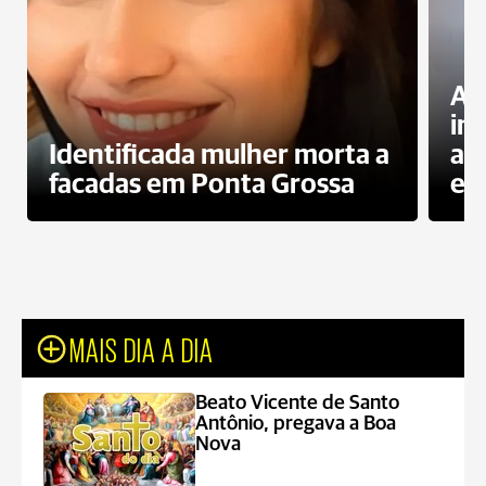
Al
in
Identificada mulher morta a
ag
facadas em Ponta Grossa
es
MAIS DIA A DIA
Beato Vicente de Santo
Antônio, pregava a Boa
Nova