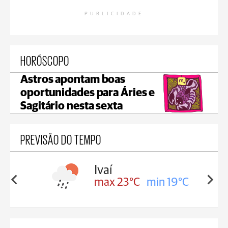
PUBLICIDADE
HORÓSCOPO
Astros apontam boas
oportunidades para Áries e
Sagitário nesta sexta
PREVISÃO DO TEMPO
lis
Ivaí
in 17°C
max 23°C
min 19°C