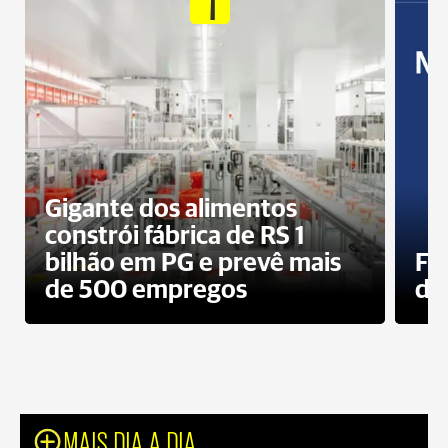
1
Gigante dos alimentos
constrói fábrica de RS 1
bilhão em PG e prevê mais
Fa
de 500 empregos
des
MAIS DIA A DIA