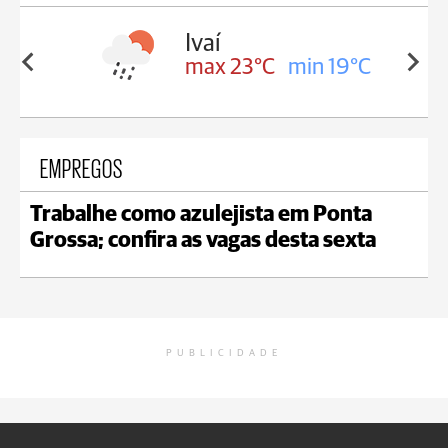
lis
Ivaí
in 17°C
max 23°C
min 19°C
EMPREGOS
Trabalhe como azulejista em Ponta
Grossa; confira as vagas desta sexta
PUBLICIDADE