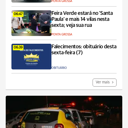
PONTA GROSSA
Feira Verde estará no 'Santa
06:47
Paula' e mais 14 vilas nesta
sexta; veja sua rua
PONTA GROSSA
Falecimentos: obituário desta
06:39
sexta-feira (7)
OBITUÁRIO
Ver mais