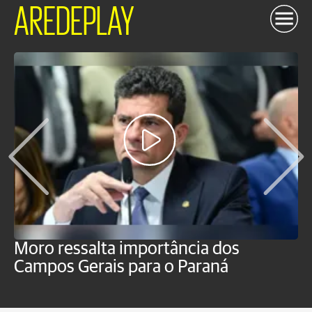
AREDEPLAY
Moro ressalta importância dos
E
Campos Gerais para o Paraná
m