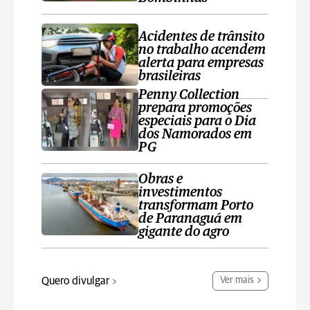
Acidentes de trânsito
no trabalho acendem
alerta para empresas
brasileiras
Penny Collection
prepara promoções
especiais para o Dia
dos Namorados em
PG
Obras e
investimentos
transformam Porto
de Paranaguá em
gigante do agro
Quero divulgar
Ver mais