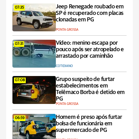
Jeep Renegade roubado em
07:35
SP é recuperado com placas
clonadas em PG
PONTA GROSSA
Vídeo: menino escapa por
07:31
pouco após ser atropelado e
arrastado por caminhão
COTIDIANO
Grupo suspeito de furtar
07:08
estabelecimentos em
Telêmaco Borba é detido em
PG
PONTA GROSSA
Homem é preso após furtar
06:59
bolsa de funcionária em
supermercado de PG