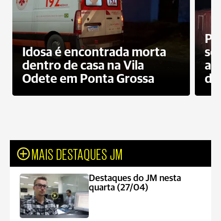
Pr
Idosa é encontrada morta
sec
dentro de casa na Vila
ap
Odete em Ponta Grossa
do
MAIS DESTAQUES JM
Destaques do JM nesta
quarta (27/04)