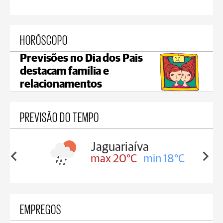
HORÓSCOPO
Previsões no Dia dos Pais
destacam família e
relacionamentos
PREVISÃO DO TEMPO
Tibagi
in 18°C
max 22°C
min 19°C
EMPREGOS