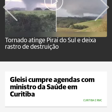
Tornado atinge Piraí do Sul e deixa
H
rastro de destruição
C
m
Gleisi cumpre agendas com
ministro da Saúde em
Curitiba
CURITIBA E RMC