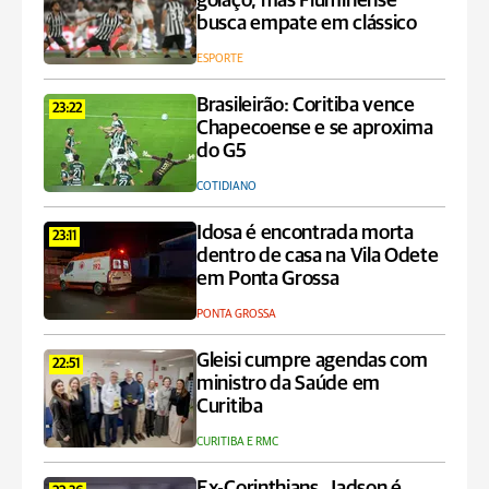
golaço, mas Fluminense
busca empate em clássico
ESPORTE
Brasileirão: Coritiba vence
23:22
Chapecoense e se aproxima
do G5
COTIDIANO
Idosa é encontrada morta
23:11
dentro de casa na Vila Odete
em Ponta Grossa
PONTA GROSSA
Gleisi cumpre agendas com
22:51
ministro da Saúde em
Curitiba
CURITIBA E RMC
Ex-Corinthians, Jadson é