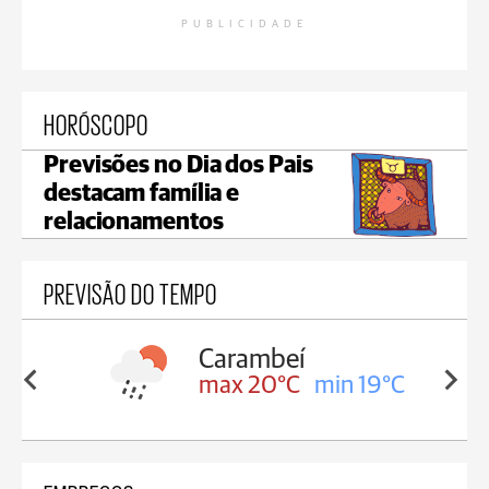
PUBLICIDADE
HORÓSCOPO
Previsões no Dia dos Pais
destacam família e
relacionamentos
PREVISÃO DO TEMPO
Jaguariaíva
min 19°C
max 18°C
min 18°C