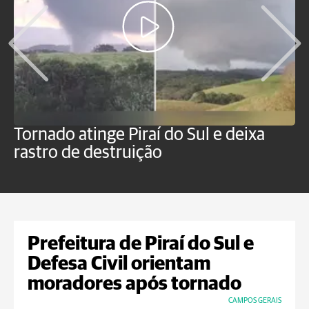
Tornado atinge Piraí do Sul e deixa
H
rastro de destruição
C
m
Prefeitura de Piraí do Sul e
Defesa Civil orientam
moradores após tornado
CAMPOS GERAIS