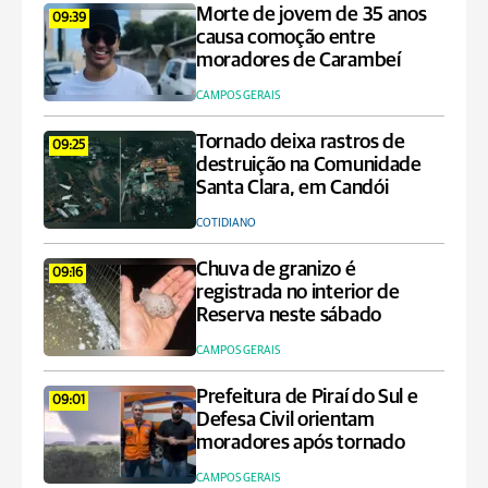
Morte de jovem de 35 anos
09:39
causa comoção entre
moradores de Carambeí
CAMPOS GERAIS
Tornado deixa rastros de
09:25
destruição na Comunidade
Santa Clara, em Candói
COTIDIANO
Chuva de granizo é
09:16
registrada no interior de
Reserva neste sábado
CAMPOS GERAIS
Prefeitura de Piraí do Sul e
09:01
Defesa Civil orientam
moradores após tornado
CAMPOS GERAIS