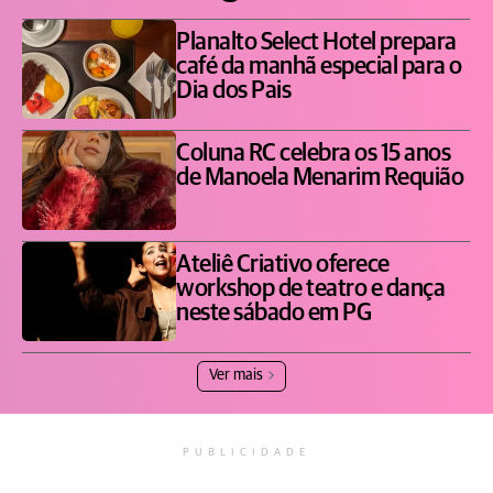
Planalto Select Hotel prepara
café da manhã especial para o
Dia dos Pais
Coluna RC celebra os 15 anos
de Manoela Menarim Requião
Ateliê Criativo oferece
workshop de teatro e dança
neste sábado em PG
Ver mais
PUBLICIDADE