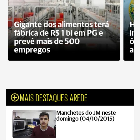
Gigante dos alimentos terá
Ho
fábrica de R$ 1 bi em PG e
im
prevê mais de 500
ôn
empregos
ac
MAIS DESTAQUES AREDE
Manchetes do JM neste
domingo (04/10/2015)