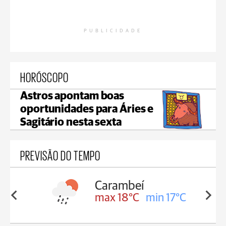
PUBLICIDADE
HORÓSCOPO
Astros apontam boas
oportunidades para Áries e
Sagitário nesta sexta
PREVISÃO DO TEMPO
í
Jaguariaíva
min 17°C
max 19°C
min 18°C