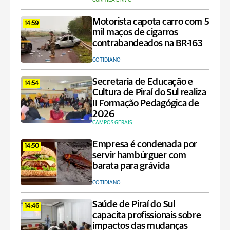
Motorista capota carro com 5
14:59
mil maços de cigarros
contrabandeados na BR-163
COTIDIANO
Secretaria de Educação e
14:54
Cultura de Piraí do Sul realiza
II Formação Pedagógica de
2026
CAMPOS GERAIS
Empresa é condenada por
14:50
servir hambúrguer com
barata para grávida
COTIDIANO
Saúde de Piraí do Sul
14:46
capacita profissionais sobre
impactos das mudanças