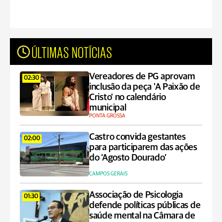
ÚLTIMAS NOTÍCIAS
Vereadores de PG aprovam
02:30
inclusão da peça 'A Paixão de
Cristo' no calendário
municipal
PONTA GROSSA
Castro convida gestantes
02:00
para participarem das ações
do ‘Agosto Dourado’
CAMPOS GERAIS
Associação de Psicologia
01:30
defende políticas públicas de
saúde mental na Câmara de