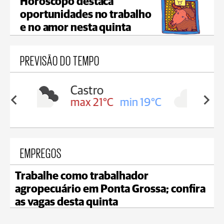
Horóscopo destaca
oportunidades no trabalho
e no amor nesta quinta
PREVISÃO DO TEMPO
Carambeí
in 19°C
max 21°C
min 18°C
EMPREGOS
Trabalhe como trabalhador
agropecuário em Ponta Grossa; confira
as vagas desta quinta