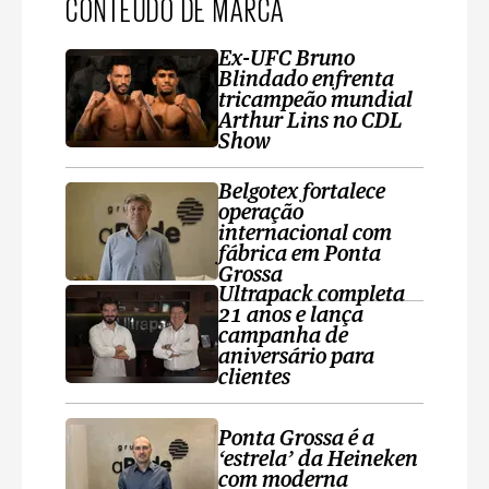
CONTEÚDO DE MARCA
Ex-UFC Bruno
Blindado enfrenta
tricampeão mundial
Arthur Lins no CDL
Show
Belgotex fortalece
operação
internacional com
fábrica em Ponta
Grossa
Ultrapack completa
21 anos e lança
campanha de
aniversário para
clientes
Ponta Grossa é a
‘estrela’ da Heineken
com moderna