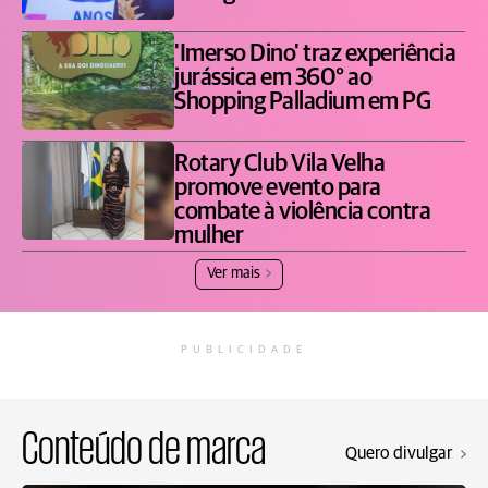
'Imerso Dino' traz experiência
jurássica em 360° ao
Shopping Palladium em PG
Rotary Club Vila Velha
promove evento para
combate à violência contra
mulher
Ver mais
PUBLICIDADE
Conteúdo de marca
Quero divulgar