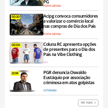
PG
PONTA GROSSA
Acipg convoca consumidores
00:30
a valorizar o comércio local
nas compras de Dia dos Pais
PONTA GROSSA
Coluna RC apresenta opções
00:00
de presentes para o Dia dos
Pais na Vibe Clothing
MIX
PGR denuncia Oswaldo
23:56
Eustáquio por associação
criminosa em atos golpistas
COTIDIANO
Ver mais