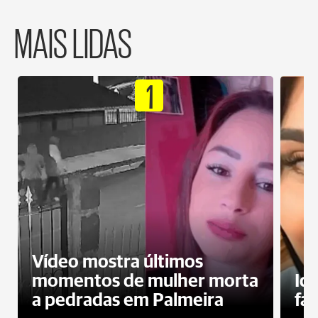
MAIS LIDAS
1
Vídeo mostra últimos
momentos de mulher morta
Id
a pedradas em Palmeira
fa