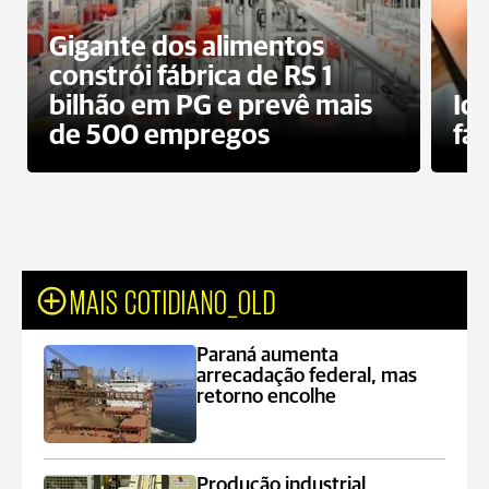
Gigante dos alimentos
constrói fábrica de RS 1
bilhão em PG e prevê mais
Id
de 500 empregos
fa
MAIS COTIDIANO_OLD
Paraná aumenta
arrecadação federal, mas
retorno encolhe
Produção industrial