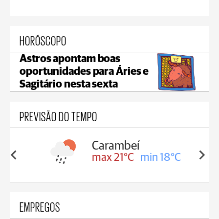
HORÓSCOPO
Astros apontam boas
oportunidades para Áries e
Sagitário nesta sexta
PREVISÃO DO TEMPO
ambeí
Jaguariaíva
 21°C
min 18°C
max 22°C
min 19°C
EMPREGOS