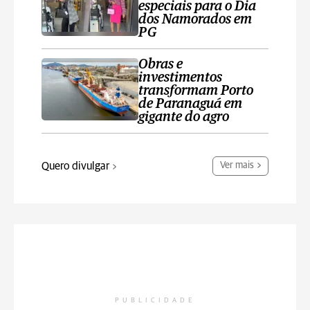
especiais para o Dia
dos Namorados em
PG
Obras e
investimentos
transformam Porto
de Paranaguá em
gigante do agro
Quero divulgar
Ver mais
PUBLICIDADE