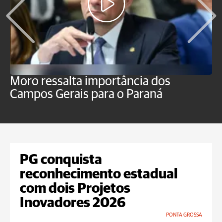
Moro ressalta importância dos
E
Campos Gerais para o Paraná
m
PG conquista
reconhecimento estadual
com dois Projetos
Inovadores 2026
PONTA GROSSA