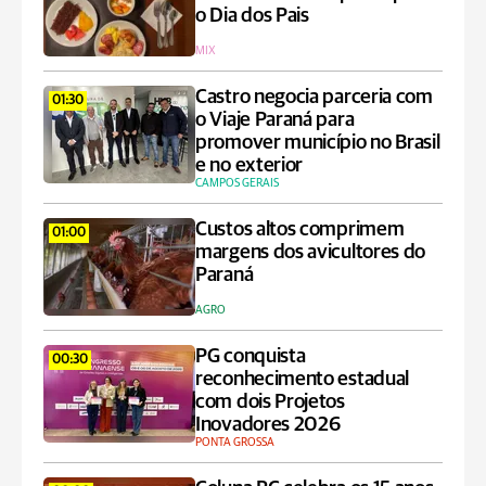
o Dia dos Pais
MIX
Castro negocia parceria com
01:30
o Viaje Paraná para
promover município no Brasil
e no exterior
CAMPOS GERAIS
Custos altos comprimem
01:00
margens dos avicultores do
Paraná
AGRO
PG conquista
00:30
reconhecimento estadual
com dois Projetos
Inovadores 2026
PONTA GROSSA