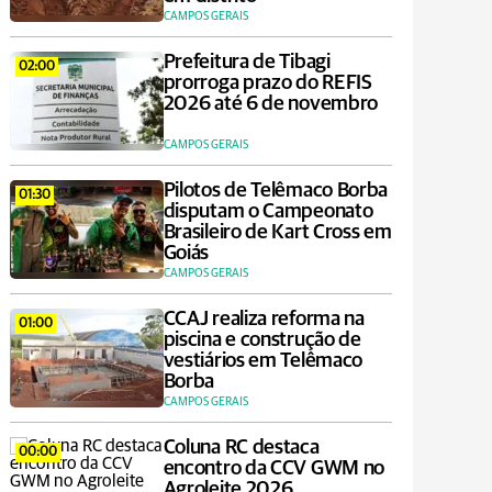
CAMPOS GERAIS
Prefeitura de Tibagi
02:00
prorroga prazo do REFIS
2026 até 6 de novembro
CAMPOS GERAIS
Pilotos de Telêmaco Borba
01:30
disputam o Campeonato
Brasileiro de Kart Cross em
Goiás
CAMPOS GERAIS
CCAJ realiza reforma na
01:00
piscina e construção de
vestiários em Telêmaco
Borba
CAMPOS GERAIS
Coluna RC destaca
00:00
encontro da CCV GWM no
Agroleite 2026