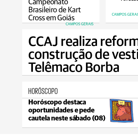
Campeonato
Brasileiro de Kart
CAMPOS GERAI
Cross em Goiás
CAMPOS GERAIS
CCAJ realiza reform
construção de vest
Telêmaco Borba
HORÓSCOPO
Horóscopo destaca
Castro
oportunidades e pede
max 18°C
min 18°C
cautela neste sábado (08)