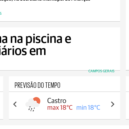
S
a na piscina e
iários em
CAMPOS GERAIS
PREVISÃO DO TEMPO
Carambeí
max 18°C
min 17°C