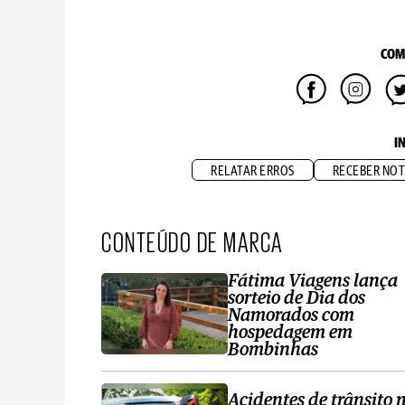
COM
I
RELATAR ERROS
RECEBER NOT
CONTEÚDO DE MARCA
Fátima Viagens lança
sorteio de Dia dos
Namorados com
hospedagem em
Bombinhas
Acidentes de trânsito 