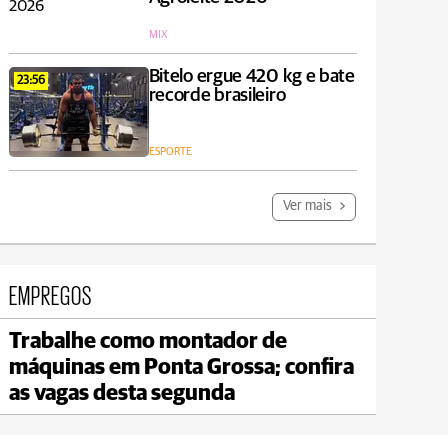
MIX
Bitelo ergue 420 kg e bate
23:56
recorde brasileiro
ESPORTE
Ver mais
EMPREGOS
Trabalhe como montador de
Jaguariaíva
máquinas em Ponta Grossa; confira
max 19°C
min 18°C
as vagas desta segunda