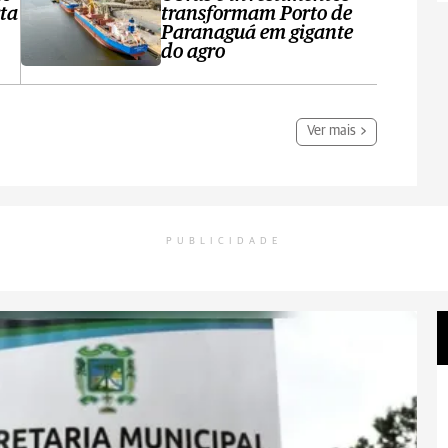
ta
transformam Porto de
Paranaguá em gigante
do agro
Ver mais
PUBLICIDADE