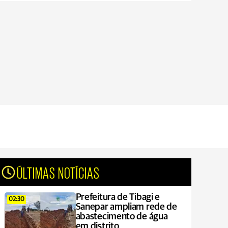
ÚLTIMAS NOTÍCIAS
Prefeitura de Tibagi e
02:30
Sanepar ampliam rede de
abastecimento de água
em distrito