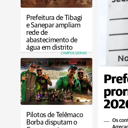
Prefeitura de Tibagi
e Sanepar ampliam
rede de
abastecimento de
água em distrito
CAMPOS GERAIS
Pref
pror
2026
Pilotos de Telêmaco
Os cont
Borba disputam o
Arrecad