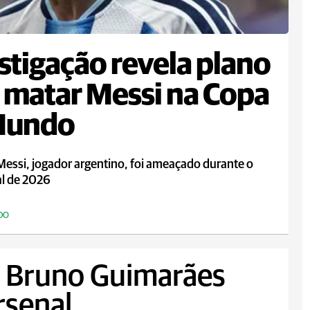
stigação revela plano
 matar Messi na Copa
Mundo
Messi, jogador argentino, foi ameaçado durante o
l de 2026
DO
, Bruno Guimarães
rsenal