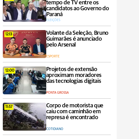
tempo de TV entre os
candidatos ao Governo do
Paraná
ELEIÇÕES
Volante da Seleção, Bruno
12:13
Guimarães é anunciado
pelo Arsenal
ESPORTE
Projetos de extensão
12:00
aproximam moradores
das tecnologias digitais
PONTA GROSSA
Corpo de motorista que
11:57
caiu com caminhão em
represa é encontrado
COTIDIANO