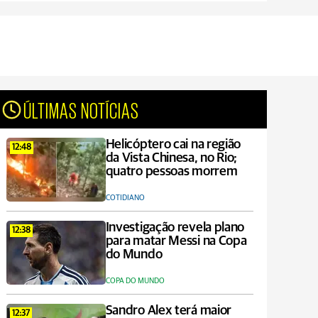
ÚLTIMAS NOTÍCIAS
Helicóptero cai na região
12:48
da Vista Chinesa, no Rio;
quatro pessoas morrem
COTIDIANO
Investigação revela plano
12:38
para matar Messi na Copa
do Mundo
COPA DO MUNDO
Sandro Alex terá maior
12:37