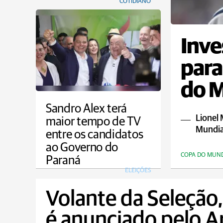
COTIDIANO
Inve
para
do 
Sandro Alex terá
Lionel 
maior tempo de TV
Mundia
entre os candidatos
ao Governo do
COPA DO MUN
Paraná
ELEIÇÕES
Volante da Seleção
é anunciado pelo A