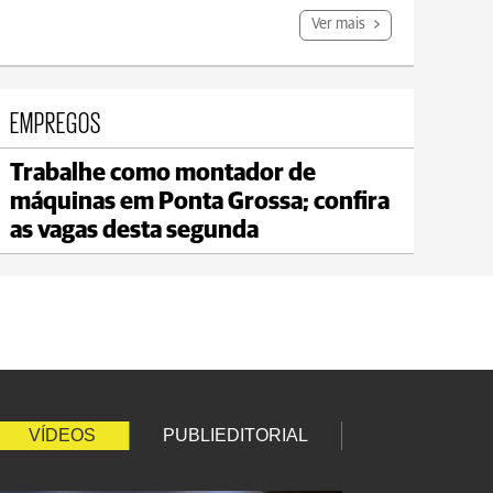
Ver mais
EMPREGOS
Trabalhe como montador de
Carambeí
máquinas em Ponta Grossa; confira
max 20°C
min 18°C
as vagas desta segunda
VÍDEOS
PUBLIEDITORIAL