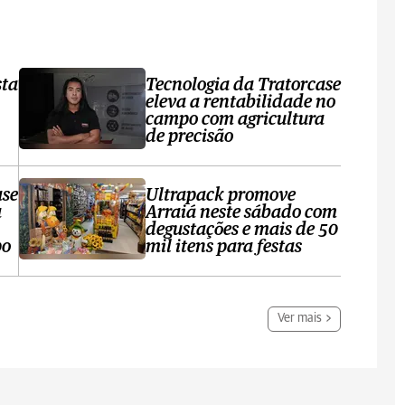
sta
Tecnologia da Tratorcase
eleva a rentabilidade no
campo com agricultura
de precisão
ase
Ultrapack promove
a
Arraiá neste sábado com
degustações e mais de 50
po
mil itens para festas
Ver mais