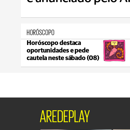
HORÓSCOPO
Horóscopo destaca
Ponta Grossa
oportunidades e pede
max 20°C
min 18°C
cautela neste sábado (08)
AREDEPLAY