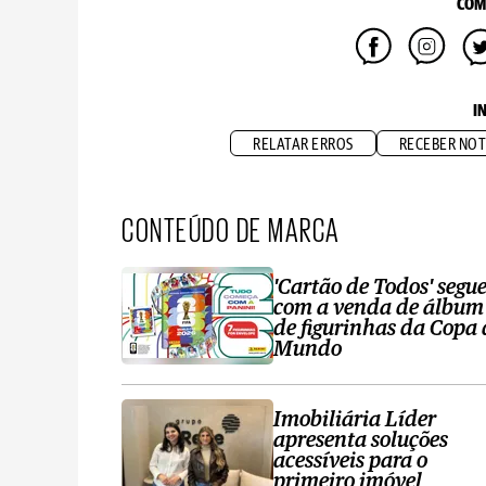
COM
I
RELATAR ERROS
RECEBER NOT
CONTEÚDO DE MARCA
'Cartão de Todos' segu
com a venda de álbum
de figurinhas da Copa
Mundo
Imobiliária Líder
apresenta soluções
acessíveis para o
primeiro imóvel