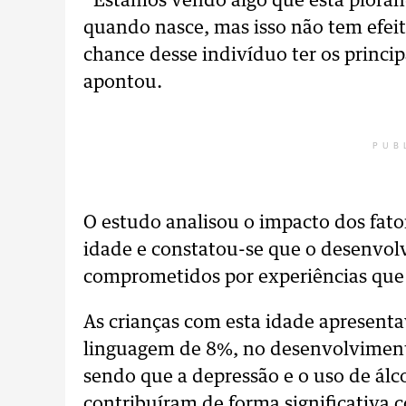
“Estamos vendo algo que está piorand
quando nasce, mas isso não tem efei
chance desse indivíduo ter os princi
apontou.
PUB
O estudo analisou o impacto dos fato
idade e constatou-se que o desenvol
comprometidos por experiências que 
As crianças com esta idade apresent
linguagem de 8%, no desenvolviment
sendo que a depressão e o uso de álc
contribuíram de forma significativa c