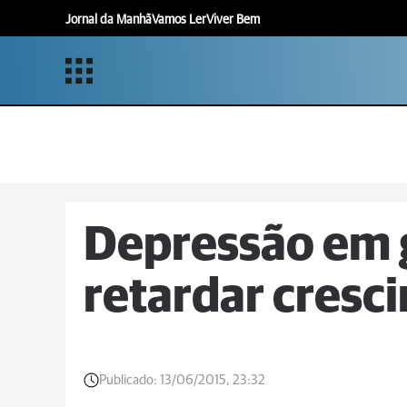
Jornal da Manhã
Vamos Ler
Viver Bem
Depressão em 
retardar cresc
Publicado:
13/06/2015, 23:32