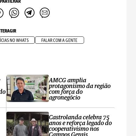
PARTILHAR
NTERAGIR
ÍCIAS NO WHATS
FALAR COM A GENTE
e
AMCG amplia
protagonismo da região
 do
com força do
agronegócio
Castrolanda celebra 75
anos e reforça legado do
cooperativismo nos
Campos Gerais