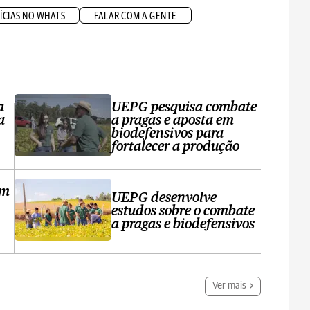
ÍCIAS NO WHATS
FALAR COM A GENTE
a
UEPG pesquisa combate
a
a pragas e aposta em
biodefensivos para
fortalecer a produção
em
UEPG desenvolve
estudos sobre o combate
a pragas e biodefensivos
Ver mais