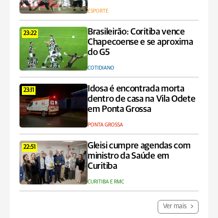
ESPORTE
Brasileirão: Coritiba vence
23:22
Chapecoense e se aproxima
do G5
COTIDIANO
Idosa é encontrada morta
23:11
dentro de casa na Vila Odete
em Ponta Grossa
PONTA GROSSA
Gleisi cumpre agendas com
22:51
ministro da Saúde em
Curitiba
CURITIBA E RMC
Ver mais