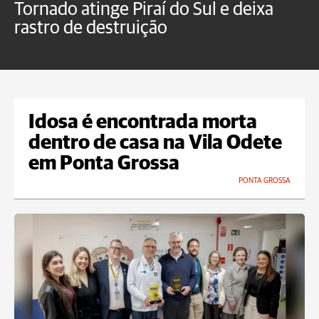
Tornado atinge Piraí do Sul e deixa
H
rastro de destruição
C
m
Idosa é encontrada morta
dentro de casa na Vila Odete
em Ponta Grossa
PONTA GROSSA