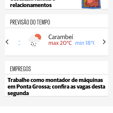
relacionamentos
PREVISÃO DO TEMPO
Carambeí
in 18°C
max 20°C
min 18°C
EMPREGOS
Trabalhe como montador de máquinas
em Ponta Grossa; confira as vagas desta
segunda