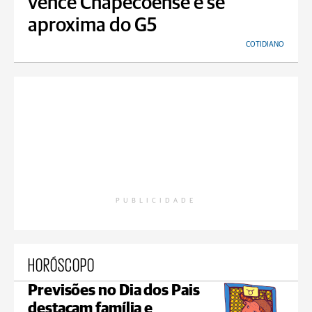
vence Chapecoense e se
aproxima do G5
COTIDIANO
PUBLICIDADE
HORÓSCOPO
Previsões no Dia dos Pais
destacam família e