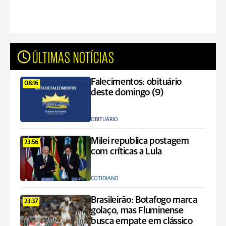
ÚLTIMAS NOTÍCIAS
Falecimentos: obituário
08:16
deste domingo (9)
OBITUÁRIO
Milei republica postagem
23:56
com críticas a Lula
COTIDIANO
Brasileirão: Botafogo marca
23:37
golaço, mas Fluminense
busca empate em clássico