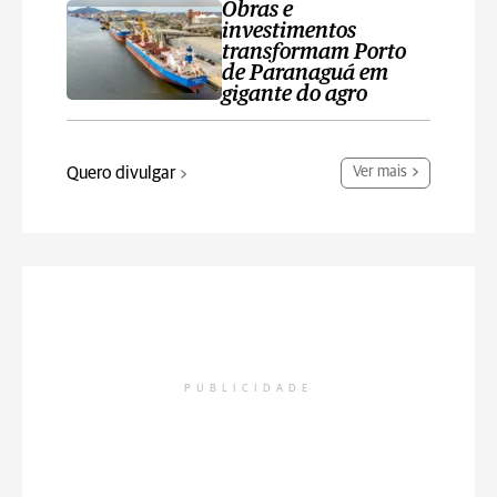
Obras e
investimentos
transformam Porto
de Paranaguá em
gigante do agro
Quero divulgar
Ver mais
PUBLICIDADE