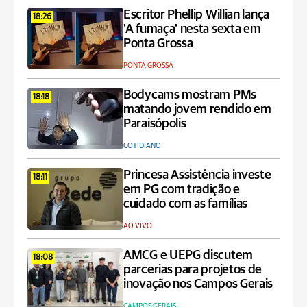
Escritor Phellip Willian lança
18:26
'A fumaça' nesta sexta em
Ponta Grossa
PONTA GROSSA
Bodycams mostram PMs
18:18
matando jovem rendido em
Paraisópolis
COTIDIANO
Princesa Assistência investe
18:11
em PG com tradição e
cuidado com as famílias
AO VIVO
AMCG e UEPG discutem
18:08
parcerias para projetos de
inovação nos Campos Gerais
CAMPOS GERAIS