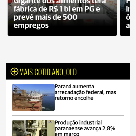
Gigante dos alimentos terá
Ho
fábrica de R$ 1 bi em PG e
im
prevê mais de 500
ôn
empregos
ac
MAIS COTIDIANO_OLD
Paraná aumenta
arrecadação federal, mas
retorno encolhe
Produção industrial
paranaense avança 2,8%
em março