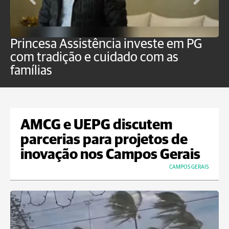
Princesa Assistência investe em PG
C
com tradição e cuidado com as
p
famílias
o
AMCG e UEPG discutem
parcerias para projetos de
inovação nos Campos Gerais
CAMPOS GERAIS