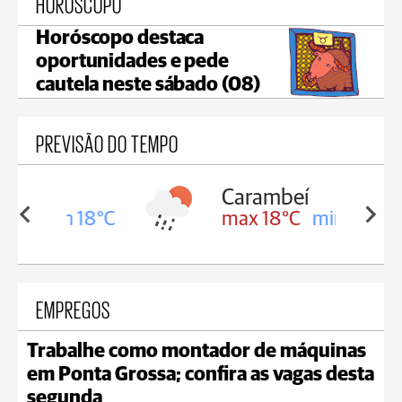
HORÓSCOPO
Horóscopo destaca
oportunidades e pede
cautela neste sábado (08)
PREVISÃO DO TEMPO
Carambeí
in 18°C
max 18°C
min 17°C
EMPREGOS
Trabalhe como montador de máquinas
em Ponta Grossa; confira as vagas desta
segunda