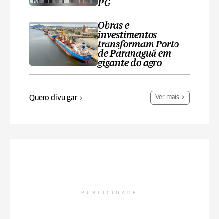
PG
Obras e
investimentos
transformam Porto
de Paranaguá em
gigante do agro
Quero divulgar
Ver mais
PUBLICIDADE