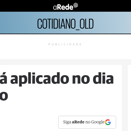
COTIDIANO_OLD
PUBLICIDADE
á aplicado no dia
ro
Siga
aRede
no Google