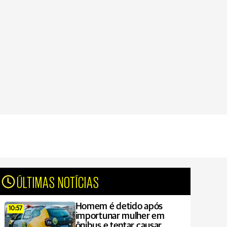
ÚLTIMAS NOTÍCIAS
Homem é detido após
10:57
importunar mulher em
ônibus e tentar causar