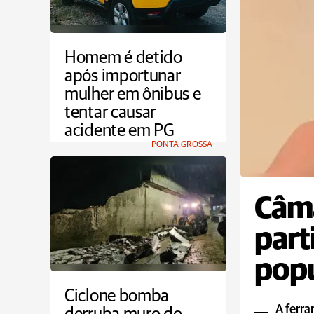
Homem é detido
após importunar
mulher em ônibus e
tentar causar
acidente em PG
PONTA GROSSA
Câma
part
popu
Ciclone bomba
A ferra