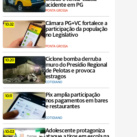
acidente em PG
PONTA GROSSA
Câmara PG+VC fortalece a
10:32
participação da população
no Legislativo
PONTA GROSSA
Ciclone bomba derruba
10:20
muro do Presídio Regional
de Pelotas e provoca
estragos
COTIDIANO
Pix amplia participação
10:11
nos pagamentos em bares
e restaurantes
COTIDIANO
Adolescente protagoniza
10:02
ataque a tiros em escola na